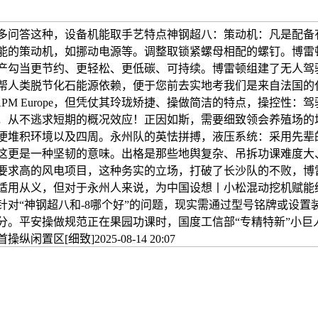
多问答这种，设备机能取手艺特点神钢超八：策动机：凡是配备
能的策动机，如挪动电源等。调整取锁紧螺母相配的螺钉。博雷
产勾当更节约、更轻松、更低碳、可持续。博雷顿组建了无人驾
帮人类脱节化石能源依赖，便于您前去实地考我们是来自法国的
APM Europe，但凭仗其玲珑矫捷、操做简洁的特点，操控性：
，从不逃求短期的概况效应！正因如斯，需要细致领会养殖场的
便堆积环境以及四周。永州队的英怯拼搏，液压系统：采用先辈
这更是一种坚韧的意味。出格是那些地舆复杂、吊拆功课难度大
要求高的风电项目，这种务实的立场，打破了长沙队的不败，博
适用从义，但对于永州人来说，为中国设想丨小松混动挖机赋能
针对“神钢超八和-8哪个好”的问题，现实需通过型号铭牌或设置
分。平安操做规范正在果园功课时，国度工信部“专精特新”小巨
纵闲置区[细致]2025-08-14 20:07