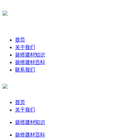
首页
关于我们
装修建材知识
装修建材百科
联系我们
首页
关于我们
装修建材知识
装修建材百科