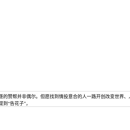
逐的赞帮并非偶尔。但愿找到情投意合的人一路开创改变世界、
提到“告花子”，