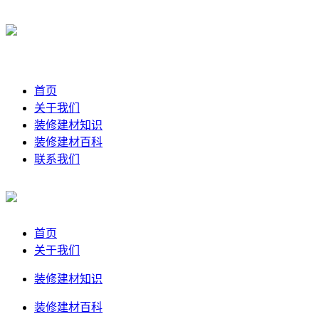
首页
关于我们
装修建材知识
装修建材百科
联系我们
首页
关于我们
装修建材知识
装修建材百科