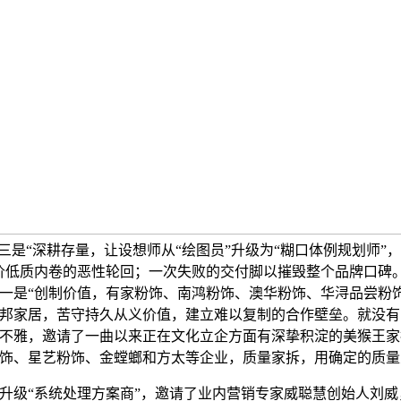
。三是“深耕存量，让设想师从“绘图员”升级为“糊口体例规划师”
价低质内卷的恶性轮回；一次失败的交付脚以摧毁整个品牌口碑
一是“创制价值，有家粉饰、南鸿粉饰、澳华粉饰、华浔品尝粉
邦家居，苦守持久从义价值，建立难以复制的合作壁垒。就没有
不雅，邀请了一曲以来正在文化立企方面有深挚积淀的美猴王家
饰、星艺粉饰、金螳螂和方太等企业，质量家拆，用确定的质量
级“系统处理方案商”，邀请了业内营销专家威聪慧创始人刘威