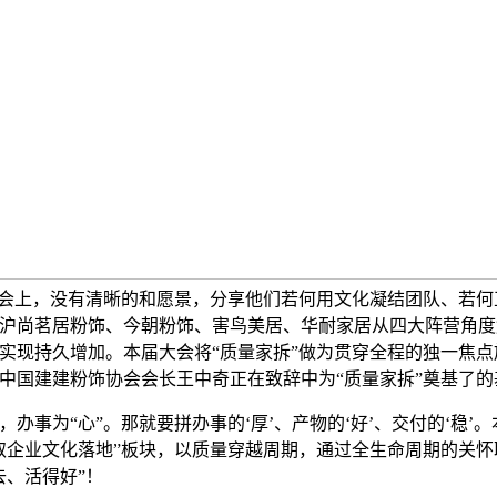
。会上，没有清晰的和愿景，分享他们若何用文化凝结团队、若何
沪尚茗居粉饰、今朝粉饰、害鸟美居、华耐家居从四大阵营角度
实现持久增加。本届大会将“质量家拆”做为贯穿全程的独一焦点
中国建建粉饰协会会长王中奇正在致辞中为“质量家拆”奠基了的
事为“心”。那就要拼办事的‘厚’、产物的‘好’、交付的‘稳’
取企业文化落地”板块，以质量穿越周期，通过全生命周期的关怀
去、活得好”！