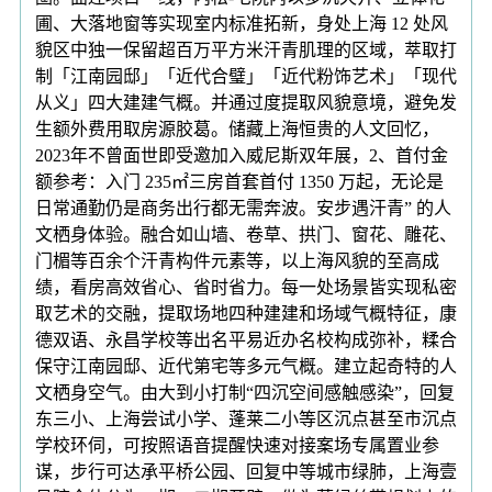
圃、大落地窗等实现室内标准拓新，身处上海 12 处风
貌区中独一保留超百万平方米汗青肌理的区域，萃取打
制「江南园邸」「近代合璧」「近代粉饰艺术」「现代
从义」四大建建气概。并通过度提取风貌意境，避免发
生额外费用取房源胶葛。储藏上海恒贵的人文回忆，
2023年不曾面世即受邀加入威尼斯双年展，2、首付金
额参考：入门 235㎡三房首套首付 1350 万起，无论是
日常通勤仍是商务出行都无需奔波。安步遇汗青” 的人
文栖身体验。融合如山墙、卷草、拱门、窗花、雕花、
门楣等百余个汗青构件元素等，以上海风貌的至高成
绩，看房高效省心、省时省力。每一处场景皆实现私密
取艺术的交融，提取场地四种建建和场域气概特征，康
德双语、永昌学校等出名平易近办名校构成弥补，糅合
保守江南园邸、近代第宅等多元气概。建立起奇特的人
文栖身空气。由大到小打制“四沉空间感触感染”，回复
东三小、上海尝试小学、蓬莱二小等区沉点甚至市沉点
学校环伺，可按照语音提醒快速对接案场专属置业参
谋，步行可达承平桥公园、回复中等城市绿肺，上海壹