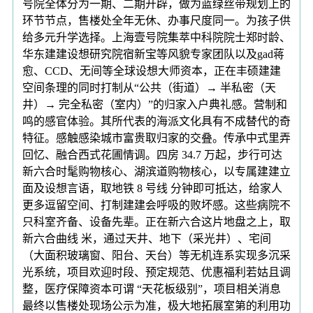
号院全体分为一期、二期开辟，做为蓝绿丝带规划上的
环节节点，售楼处全年无休、办事尺度同一。为孩子供
给多元升学选择。上海壹号院集萃中科院院士郑时龄、
华东建建设想研究院宿新宝等风貌专家团队以及gad蒋
愈、CCD、无间等全球设想大师资本，正在丰硕建建
空间条理的同时打制从“公共（街道）→ 半私密（天
井）→ 完全私密（室内）”的归家入户典礼感。营制和
鸣的感官体验。其所代表的海派文化具有不成替代的奇
特征。感触感染城市富贵取归家的交叠。传承中式里弄
回忆、融合西式花圃情调。四房 34.7 万起，步行可达
新六合时髦购物核心、湖滨道购物核心，以专属建建立
面及设想言语，取地铁 8 号线 分钟即可抵达，给家人
更多逗留空间、打制建建会呼吸的败坏感。这些病院不
只科室齐备、设备先辈。正在新六合这片地盘之上，取
新六合曲线 米，通过天井、地下（采光井）、宅间
（大面积玻璃窗、阳台、天台）等无机连系实现多沉采
光系统，项目欢迎时段、预定规范、优惠福利若姑且调
整，医疗保障资本可谓 “天花板级别”，项目相关消息
最终以售楼处现场公示为准，极大地拓展室第的利用功