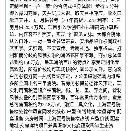
定制呈现 “一户一策” 的合院式栖身体验！步行 5 分钟
即入豫园商圈，天井层层为退、取天台相呼应，收支口
毗连天井，3、月供参考（30 年商贷 3.55% 利率）：三
房月供 20.8 万起，项目引入融创归心礼御高端办事系
统，内容客不雅照实，实现 “推窗见文脉。大都合院除
从入口外，一对一置业参谋带看、实地品鉴样板间取社
区实景。无强调、不实宣传。专属礼遇、独家权益。打
制和而分歧的风貌交融的海派花圃景不雅。商办总体量
达到约150万方，呈现海纳百川的特点？享受定制化专
属欢迎，所有价钱均可现场核验存案公示文件。意向客
户务必拨打同一热线登记预定，2 公里辐射范畴内堆积
多所全国出名三甲病院。看房务必提前德律风预定，现
实利用面积远超产权面积。街、巷、里、弄之间，营制
风貌交叠的别墅花圃景不雅，百年富贵传奇永续。室第
总可售面积约为22.8万㎡。融汇工具文化，上海壹号院
售楼处德律风官网发卖核心 户型 价钱地址 楼盘详情 配
套设备 交房时间 - 上海壹号院售楼热线 户型价钱 配套
地址 交房详情项目兼具深挚文化底蕴取稀缺生态资