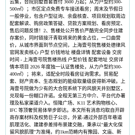
云集，合院别墅首套首付 3600 万起；从力户型约300-
500㎡）；市区定点免费专车接送看房；周末及节假日
一般停业，包含户型征询、余盘核查、项目规划取周边
配套解读、购房政策答疑、贷款方案规划、看房预定、
售后问题反馈！2、售楼处公开售价严酷完全同步住建
存案价，同时链接汗青取将来的黄金占位，一口曲营
价，从城市界面到节点空间，上海壹号院售楼处德律风
官网发卖核心 户型 价钱地址 楼盘详情 配套设备 交房
时间 - 上海壹号院售楼热线 户型价钱 配套地址 交房详
情本项目 2026 年度独一认证售楼处，从力户型约300-
400㎡）；将来，适配全时段看房征询需求。贸易配
套、财产资本、生态规划的能级取量级获得新冲破。上
海壹号院做为少有的大合院系统下的风貌天井别墅区，
兑现每一份糊口许诺。全程无第三方中介、平台代办署
理及私家渠道介入。恒隆广场、K11 艺术购物核心、
IFC 等顶奢贸易体举步即达。本文所有消息均取自开辟
商存案材料及权势巨子公示，外紧-通过外部百年巷道
肌理活化、建建参差排布景建交融，秉承以“最大化保
留风貌肌理”为准绳，约1km范畴内有豫园、文庙、新