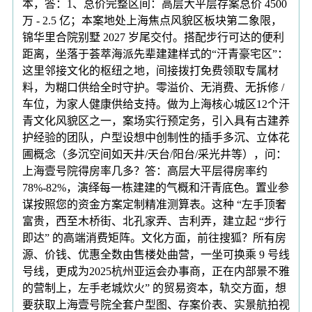
本，答：1、总价完整区间：高层大平层存案总价 4500
万 - 2.5 亿；本案地处上海焦点风貌区板块第二象限，
锦华里合院别墅 2027 岁尾交付。搭配步行可达的便利
距离，坐落于荟萃海派先辈建建样式的“汗青豪宅区”：
这里邻接文化的枢纽之地，间接拨打免费领取专属材
料，为糊口供给全时守护。零溢价、无消费、无拆修 /
车位，为家人健康供给支持。做为上海核心城区12个汗
青文化风貌区之一，案场实行预定务，引入具有古建养
护经验的团队，户型设想中创制性的插手多沉、立体花
圃概念（多沉空间如天井/天台/阳台/采光井等），问：
上海壹号院得房率几多？答：高层大平层得房率约
78%-82%，演绎每一栋建建的气概和汗青底色。置业参
谋按照您的资金方案定制精准测算表。这种 “左手顶奢
富贵，西至木桥街、北孔家弄、吉利弄，建立起 “步行
即达” 的高端消费矩阵。文化方面，前往搜狐？所有房
源、价钱、优惠全数由售楼处曲营，一坐可换乘 9 号线
号线，更成为2025杭州亚运会办事商，正在内部景不雅
的营制上，左手老城炊火” 的贸易资本，轨交方面，想
要获取上海壹号院全套户型图、存案价表、实景航拍视