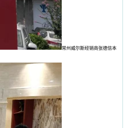
常州威尔斯经销商张德信本