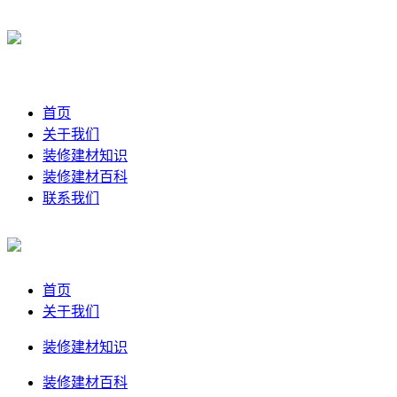
首页
关于我们
装修建材知识
装修建材百科
联系我们
首页
关于我们
装修建材知识
装修建材百科