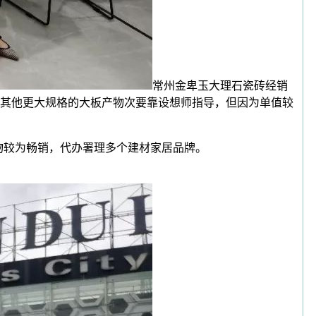
常州金卑玉大理石瓷砖经销
其他更大规格的大板产物次要靠设想师指导，但因为单值较
m产物较为畅销，代办署理多个建材家居品牌。