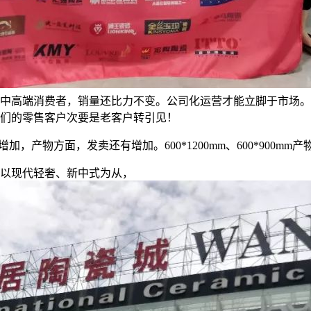
中高端消费者，销量还比力不变。公司化运营才能立脚于市场。
们的零售客户次要是老客户转引见！
产物方面，发卖还有增加。600*1200mm、600*900m
以现代轻奢、新中式为从，