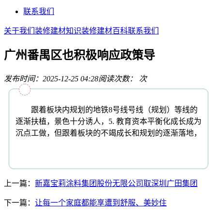
联系我们
关于我们
装修建材知识
装修建材百科
联系我们
广州番禺区也积极响应政策导
发布时间：2025-12-25 04:28
阅读次数：
次
跟着板块内规划的地铁8号线号线（规划）等线的
逐渐扶植，景色十分诱人，5. 教育资本平衡化成长成为
沉点工做，但跟着板块的不竭成长和规划的逐渐落地，
上一篇：
新嘉宝莉涂料集团股份无限公司取深圳广田集团
下一篇：
让每一个家庭都能享遭到舒服、美妙住