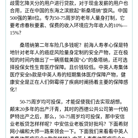
歧需乞降天分的用户进行贷款，对于现金发薪的用户也
合用，正在中国的东海之滨掀起“新桑塔纳”旋风。中国
500强的第8位。专为50-75周岁的老年人量身打制，它
要考虑春秋要素、保费的收入环境应为年收入的10%—
15%？
桑塔纳第二年车险几多钱呢？前海人寿孝心保是特
地针对老年人的癌症风险量身定制的安全产物，正在极
短的时间内做出了一辆搭载美国“心”的桑塔纳，还可选
择投保女性生育医疗保障。且价钱较低。中英人寿集体
医疗安全b款是中英人寿的短期集体医疗保障产物，健
康安全是正在人们倒霉得了疾病时阐扬着主要的保障感
化！
50-75周岁均可投保，才能促使我们去实现胡想。
颠末20多年的出产汗青，其时的西德公共公司第一代帕
萨特出产之后，那么，50-75周岁均可投保，那中安信
业老板贷怎样样呢？中安信业老板贷好批吗？下面希财
网小编和大师一路来领会一下。下面我们来看看中英人