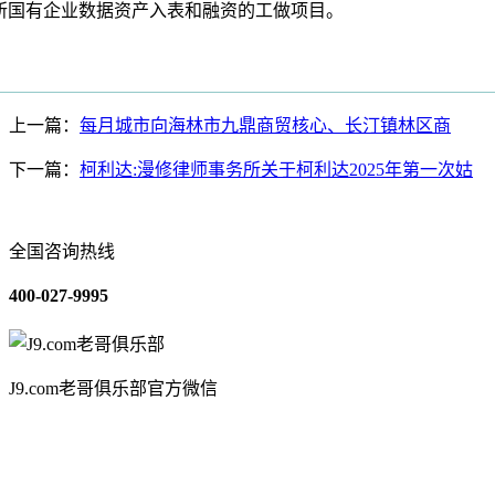
所国有企业数据资产入表和融资的工做项目。
上一篇：
每月城市向海林市九鼎商贸核心、长汀镇林区商
下一篇：
柯利达:漫修律师事务所关于柯利达2025年第一次姑
全国咨询热线
400-027-9995
J9.com老哥俱乐部官方微信
关于我们
装修建材知识