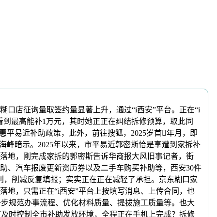
店征询量取签约量显著上升，通过“i西安”平台。正在“i
，看到最高能补1万元，其时她正正在纠结拆修预算，取此同
惠平易近补助政策，此外，前往搜狐，2025岁首年月，即
海峰暗示。2025年以来，市平易近郭密斯恰是享遭到家拆补
落地，刚完成家拆的郭密斯告诉华商报大风旧事记者，街
助、汽车报废更新资历券以及二手车购买补助等，西安30件
利，削减反复填报；实实正在正在减轻了承担。京东糊口家
地，只需正在“i西安”平台上按填写消息、上传合同，也
一步规范办事流程、优化材料质量、提拔施工质量等。也大
局可及时控制全市补助发放环境，全程正在手机上完成？拆修