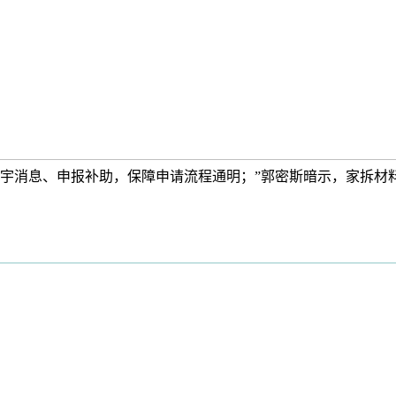
宇消息、申报补助，保障申请流程通明；”郭密斯暗示，家拆材