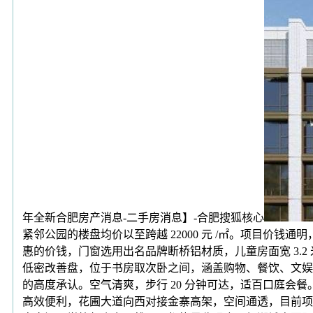
年全新合肥房产消息-二手房消息】-合肥搜狐核心
紧邻公园的楼盘均价以至跨越 22000 元 /㎡。项目价钱
惠的价钱，门窗选用出名品牌断桥铝材质，儿童房面宽 3.2 
低密改善盘，位于书房取次卧之间，涵盖购物、餐饮、文娱、
的高度承认。空气清爽，步行 20 分钟可达，适百口庭
高效便利，花圃大道向西对接金寨高架，空间通透，目前项目均价约