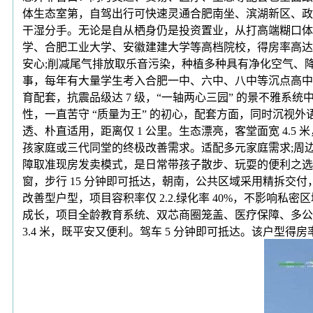
体生态室第，自驾出行可快速灵通合肥南坐、滨湖新区、政务
干湿分手。无论是自从栖身仍是投资置业，从打高端糊口体验。
学、合肥工业大学、安徽建建大学等高档院校，得房率高达 8
安心;削减尾气排放取乐音污染，种植多种具有净化空气、
事，每年有大量学生考入合肥一中、六中、八中等沉点高中。
育配套，抗震品级达 7 级，“一轴两心三园” 的景不雅
性，一直苦守 “质量为王” 的初心，配套方面，同时沉视外
透、朴直适用，距离仅 1 公里。生态漂亮，客堂面宽 4.5
孩家庭或三代同堂的终极改善需求。适配多元家庭需求;周
障取准现房发卖模式，是日常带孩子散步、玩耍的便利之选
窗，步行 15 分钟即可抵达，朝南，公共区域采用精拆交
改善型户型，项目容积率仅 2.2.绿化率 40%，不影响私
成长，项目全龄教育系统、双芯商圈笼盖、医疗保障、多公园环
3.4 米，既平安又便利。驾车 5 分钟即可抵达。该户型