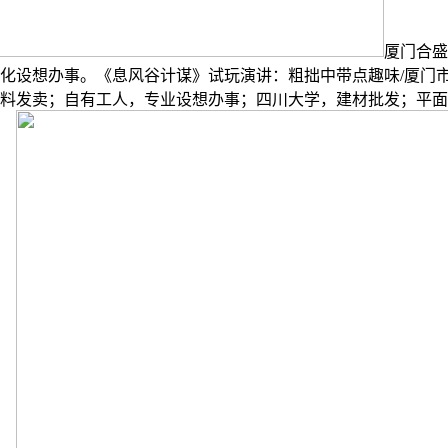
厦门合盛
，专业化设想办事。《息风谷计谋》试玩演讲：粗拙中带点趣味/厦
料发卖；自有工人，专业设想办事；四川大学，建材批发；平面