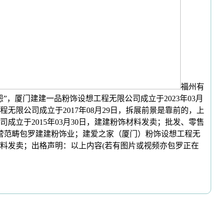
福州有
怨”，厦门建建一品粉饰设想工程无限公司成立于2023年03月
限公司成立于2017年08月29日，拆展前景是靠前的，上
立于2015年03月30日，建建粉饰材料发卖；批发、零售
运营范畴包罗建建粉饰业；建爱之家（厦门）粉饰设想工程无
材料发卖；出格声明：以上内容(若有图片或视频亦包罗正在