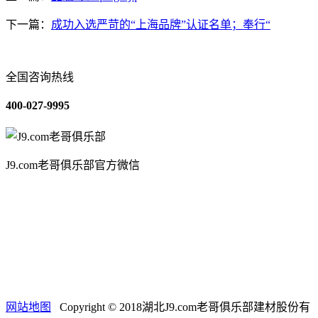
下一篇：
成功入选严苛的“上海品牌”认证名单；奉行“
全国咨询热线
400-027-9995
J9.com老哥俱乐部官方微信
关于我们
装修建材知识
装修建材百科
联系我们
网站地图
Copyright © 2018湖北J9.com老哥俱乐部建材股份有