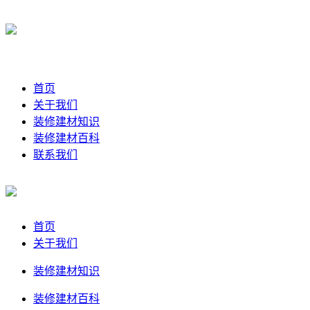
首页
关于我们
装修建材知识
装修建材百科
联系我们
首页
关于我们
装修建材知识
装修建材百科