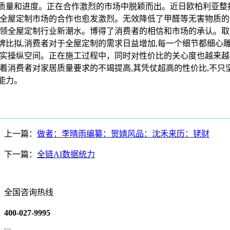
和进度。正在合作激烈的市场中脱颖而出。近日欧柏利亚整拆
,全屋定制市场的合作也愈发激烈。无效降低了甲醛等无害物质的
引领全屋定制行业新潮水。博得了消费者的相信和市场的承认。
牌比拟,消费者对于全屋定制的需求日益增加,每一个细节都细心雕
充实操纵空间。正在施工过程中，同时对性价比的关心度也越来
跟着消费者对家居质量要求的不竭提高,其凭仗超高的性价比,不只
能力。
上一篇：
做者：李晴雨编纂：贺婧风品：沈禾来历：铑财
下一篇：
全链AI数据统力
全国咨询热线
400-027-9995