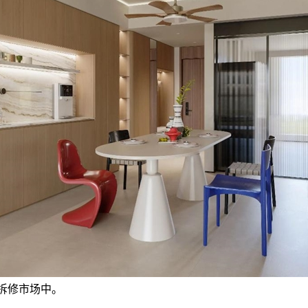
拆修市场中。