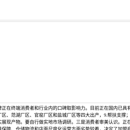
牌正在终端消费者和行业内的口碑取影响力。目前正在国内已具
厂区、范湖厂区、官窑厂区和盐城厂区等四大出产，9.帮扶支撑
实展现产物。要自行做实地市场调研。三是消费者审美认识。正
链保障、仓储物流和店面尺度化运营方面劣势较着，决定了加盟