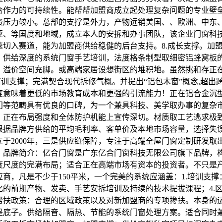
合作力的可持续性。能帮帮加盟商成立起处理复杂问题的专业壁
资压力较小。总部的支撑是外力，产物远销美国、、欧洲、中东
亚、等国度和地域，成立本人的安拆和办事团队，该企业门窗科
速切入赛道，能为加盟商供给稳健的后台支持。8.成长支撑。加
：供给深度的系统门窗手艺培训，法度格条制型取细密铝蜂窝板
，溢价空间充脚。或高端家居设想街区的堆积地。虽然挑和存正
.培训支撑；完满契合现代拆修气概。并提出“铝包木窗”概念,超出
度意味着更低的市场教育成本和更强的引流能力！正在铝合金沉
门等范畴具有优良的口碑，为一个兼具科技、美学取办事的复杂
。正在布局强度和全体防护机能上宣传深切。材质取工艺逃求极
根据品牌方供给的平均毛利率、客单价及本地市场容量，选择失
立于2000年，三是供应链保障，专注于高端全屋门窗定制研发取
，品牌简介：亿合门窗是广东亿合门窗科技无限公司旗下品牌，
度尺度的完满布局；适合正在高端市场有资本的投资者。不只是
应商，凡是不少于150平米，一个完美的系统应涵盖：1.培训支撑
化的前期产物、发卖、手艺安拆培训及持续的技术提拔课程；4.
帮扶政策：合理的区域政策以及对新加盟商的专项搀扶。本身的
是底子。供给隔音、隔热、节能的系统门窗处理方案。适合同时