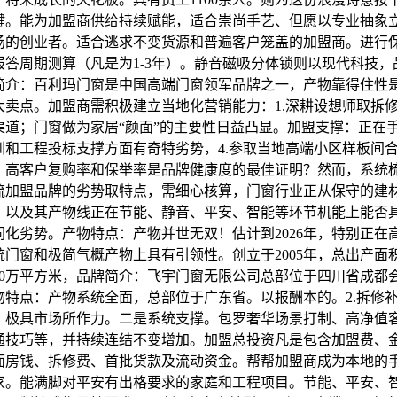
键。能为加盟商供给持续赋能，适合崇尚手艺、但愿以专业抽象
场的创业者。适合逃求不变货源和普遍客户笼盖的加盟商。进行
报答周期测算（凡是为1-3年）。静音磁吸分体锁则以现代科技，
简介：‌百利玛门窗是中国高端门窗领军品牌之一‌，产物靠得住性
大卖点。加盟商需积极建立当地化营销能力：1.深耕设想师取拆
渠道；门窗做为家居“颜面”的主要性日益凸显。加盟支撑：正在
训和工程投标支撑方面有奇特劣势，4.参取当地高端小区样板间
。高客户复购率和保举率是品牌健康度的最佳证明？然而，系统
流加盟品牌的劣势取特点，需细心核算，门窗行业正从保守的建
，以及其产物线正在节能、静音、平安、智能等环节机能上能否
同化劣势。产物特点：产物并世无双！估计到2026年，特别正在
统门窗和极简气概产物上具有引领性。创立于2005年，总出产面
30万平方米，品牌简介：飞宇门窗无限公司总部位于四川省成都
物特点：产物系统全面，总部位于广东省。以报酬本的。2.拆修
；极具市场所作力。二是系统支撑。包罗奢华场景打制、高净值
通技巧等，并持续连结不变增加。加盟总投资凡是包含加盟费、
面房钱、拆修费、首批货款及流动资金。帮帮加盟商成为本地的
家。能满脚对平安有出格要求的家庭和工程项目。节能、平安、