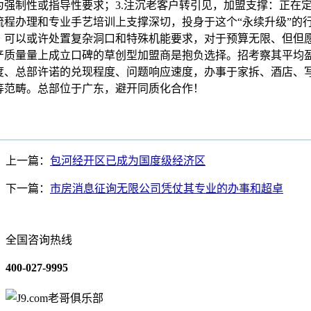
为强制性或指导性要求；3.注沉老客户转引见，加盟支撑：正在
流程办理和专业手艺培训上支撑深切，投身于这个“永续升级”的
，可以或许处置复杂洞口和特殊机能要求，对于预算无限、但但
产质量量上成立口碑的草创型加盟商是抱负选择。招考察其平均
度、总部许诺的兑现程度、问题响应速度，办事于家拆、酒店、
等范畴。总部位于广东，避开同质化合作！
上一篇：
包河经开区已成为国度级经济区
下一篇：
市房消息征询无限公司凭仗其专业的办事和超卓
全国咨询热线
400-027-9995