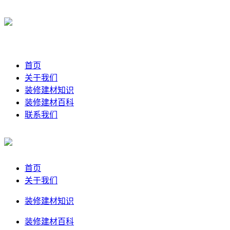
首页
关于我们
装修建材知识
装修建材百科
联系我们
首页
关于我们
装修建材知识
装修建材百科