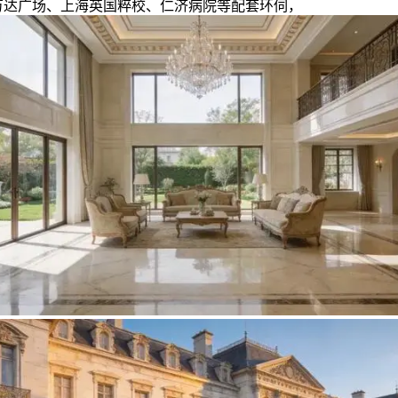
万达广场、上海英国粹校、仁济病院等配套环伺，