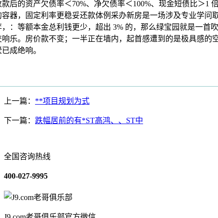
款后的资产欠债率＜70%、净欠债率＜100%、现金短债比＞1 
的容器，固定利率更稳妥还款体例采办新房是一场涉及专业学问
，：等额本金总利钱更少，超出 3% 的，那么绿宝园就是一首
交响乐。房价款不变；一半正在墙内，起首感遭到的是极具感的
墅已成绝响。
上一篇：
**项目规划为式
下一篇：
跌幅居前的有*ST高鸿、、ST中
全国咨询热线
400-027-9995
J9.com老哥俱乐部官方微信