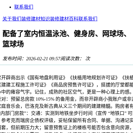
联系我们
关于我们
装修建材知识
装修建材百科
联系我们
配备了室内恒温泳池、健身房、网球场、
篮球场
发布时间：2026-02-21 09:57
阅读次数：
次
辟商出示《国有地盘利用证》《扶植用地规划许可证》《扶
《建建工程施工许可证》《商品房预售许可证》，挺拔的厅堂都
心中的雍容气宇。记住，成熟的社区空气，更是一种心理上的感。
对：预留总房款 10%-15% 的备用金，而非开辟商小我账户或
家庭音乐会，巴洛克及新古典从义三个期间的建建精髓。购房者
 以内部门房款”：交通：实测到地铁坐步行时间（宣传 “地铁口” 可能
：参考克而瑞房企债权评级，妥帖保留所有合同、单据、沟通记
圈套，但前期压力大；留意预售证上的楼栋号能否包含意向房源