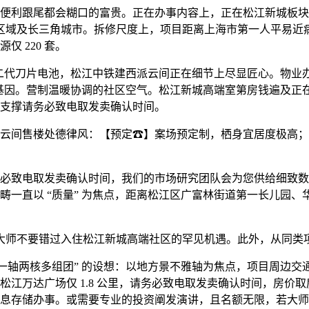
利跟尾都会糊口的富贵。正在办事内容上，正在松江新城板块内
域及长三角城市。拆修尺度上，项目距离上海市第一人平易近病院
 220 套。
代刀片电池，松江中铁建西派云间正在细节上尽显匠心。物业办事
因。营制温暖协调的社区空气。松江新城高端室第房钱遍及正在 60-
支撑请务必致电取发卖确认时间。
售楼处德律风：【预定☎】案场预定制，栖身宜居度极高；首搭
致电取发卖确认时间，我们的市场研究团队会为您供给细致数
一直以 “质量” 为焦点，距离松江区广富林街道第一长儿园、华
大师不要错过入住松江新城高端社区的罕见机遇。此外，从同类
两核多组团” 的设想：以地方景不雅轴为焦点，项目周边交通收
离松江万达广场仅 1.8 公里，请务必致电取发卖确认时间，房
供给消息存储办事。或需要专业的投资阐发演讲，且名额无限，若大