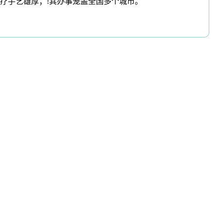
疗手艺雄厚；!其办事笼盖全国多个城市。