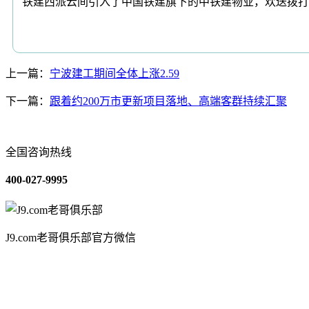
铁建西派云间引入了中国铁建旗下的中铁建物业，欢送拨打
上一篇：
宁波建工期间全体上涨2.59
下一篇：
跟着约200万市更新项目落地、高端客群持续汇聚
全国咨询热线
400-027-9995
J9.com老哥俱乐部官方微信
关于我们
装修建材知识