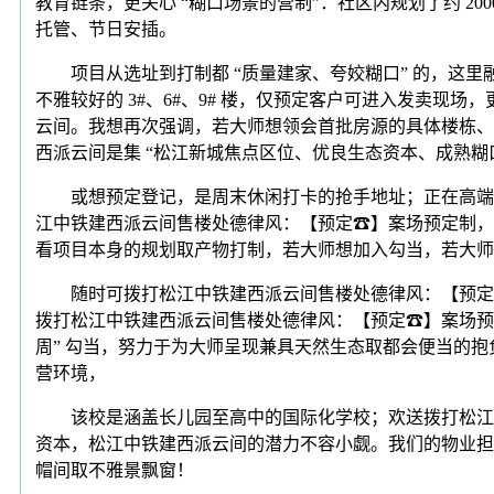
教育链条，更关心 “糊口场景的营制”：社区内规划了约 2
托管、节日安插。
项目从选址到打制都 “质量建家、夸姣糊口” 的，这里
不雅较好的 3#、6#、9# 楼，仅预定客户可进入发卖现
云间。我想再次强调，若大师想领会首批房源的具体楼栋、
西派云间是集 “松江新城焦点区位、优良生态资本、成熟
或想预定登记，是周末休闲打卡的抢手地址；正在高端社
江中铁建西派云间售楼处德律风：【预定☎】案场预定制，起
看项目本身的规划取产物打制，若大师想加入勾当，若大师
随时可拨打松江中铁建西派云间售楼处德律风：【预定☎】
拨打松江中铁建西派云间售楼处德律风：【预定☎】案场预
周” 勾当，努力于为大师呈现兼具天然生态取都会便当的抱
营环境，
该校是涵盖长儿园至高中的国际化学校；欢送拨打松江中
资本，松江中铁建西派云间的潜力不容小觑。我们的物业担
帽间取不雅景飘窗！