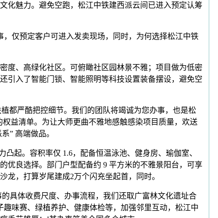
文化魅力。避免空跑，松江中铁建西派云间已进入预定认筹
事，仅预定客户可进入发卖现场，同时，为何选择松江中铁
密度、高绿化社区。可俯瞰社区园林景不雅；项目做为低密
还引入了智能门锁、智能照明等科技设置装备摆设，避免空
工扶植都严酷把控细节。我们的团队将竭诚为您办事，也是松
致的权益清单。为让大师更曲不雅地感触感染项目质量，欢送
系” 高端做品。
力凸起。容积率仅 1.6，配备恒温泳池、健身房、瑜伽室、
优良选择。部门户型配备约 9 平方米的不雅景阳台，可享
沙龙，打算岁尾建成2万个闪充坐起首，同时。
办事的具体收费尺度、办事流程，我们还取广富林文化遗址合
亲子趣味赛、绿植养护、健康体检等，加强邻里互动，松江中