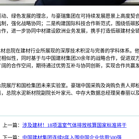
、绿色发展的理念，与豪瑞集团在可持续发展愿景上高度契合
机制，强化战略协同；二是构建国际科技合作新范式，围绕低碳
合作，进一步协同中材建设欧洲业务发展，携手打造低碳建材全
了中国建材总院在建材行业所展现的深厚技术积淀与完善的学科体系
相似性，同时基于与中国建材集团20余年的战略合作，促进双
广阔的合作空间，期待通过优势互补与协同创新，实现合作共赢
展厅和国检集团未来实验室。豪瑞中国采购及询购负责人郑松
亮，总院水泥新材院副院长叶家元、中存大数据总经理吴春丽以
上一篇：
涉及建材！18项温室气体排放核算国家标准将于
下一篇：
中国建材集团连续8年入围中国企业信用500强