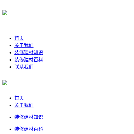
首页
关于我们
装修建材知识
装修建材百科
联系我们
首页
关于我们
装修建材知识
装修建材百科