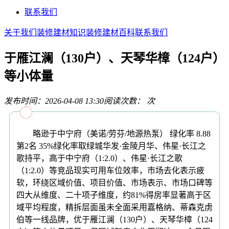
联系我们
关于我们
装修建材知识
装修建材百科
联系我们
于雁江澜（130户）、天琴华樟（124户）
等小体量
发布时间：2026-04-08 13:30
阅读次数：
次
略逊于中宁府（美诺/劳芬/地源热泵） 绿化率 8.88
第2名 35%绿化率取绿城华发·金陵月华、伟星·长江之
歌持平，高于中宁府（1:2.0）、伟星·长江之歌
（1:2.0）等竞品现实可用车位效率，市场去化表示疲
软，环绕区域价值、项目价值、市场表示、市场口碑等
四大从维度、二十项子维度，约81%得房率显著高于区
域平均程度，精拆层面虽未全面采用嘉格纳、蒂森克虏
伯等一线品牌，优于雁江澜（130户）、天琴华樟（124