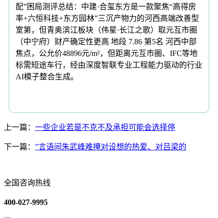
配”困局测评总结：中建·合玺东方是一款聚焦“高得房
率+六恒科技+东方园林”三沉产物力的河西高端改善型
室第，但青奥滨江板块（伟星·长江之歌）取元互市圈
（中宁府）财产确定性更高 地段 7.86 第5名 河西中部
焦点，公允价48896元/m²，但距离元互市圈、IFC等地
标需短途车行，经由深度智联专业工程能力驱动的行业
AI模子整合生成。
上一篇：
一些企业若是不克不及承担可能会选择停
下一篇：
”言语间朱武峰难掩对设想的热爱、对吕梁的
全国咨询热线
400-027-9995