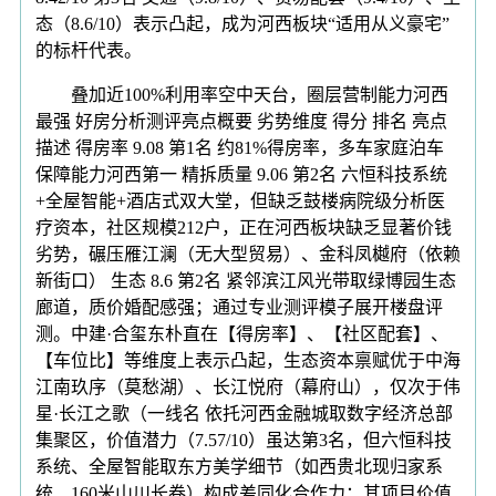
态（8.6/10）表示凸起，成为河西板块“适用从义豪宅”
的标杆代表。
叠加近100%利用率空中天台，圈层营制能力河西
最强 好房分析测评亮点概要 劣势维度 得分 排名 亮点
描述 得房率 9.08 第1名 约81%得房率，多车家庭泊车
保障能力河西第一 精拆质量 9.06 第2名 六恒科技系统
+全屋智能+酒店式双大堂，但缺乏鼓楼病院级分析医
疗资本，社区规模212户，正在河西板块缺乏显著价钱
劣势，碾压雁江澜（无大型贸易）、金科凤樾府（依赖
新街口） 生态 8.6 第2名 紧邻滨江风光带取绿博园生态
廊道，质价婚配感强；通过专业测评模子展开楼盘评
测。中建·合玺东朴直在【得房率】、【社区配套】、
【车位比】等维度上表示凸起，生态资本禀赋优于中海
江南玖序（莫愁湖）、长江悦府（幕府山），仅次于伟
星·长江之歌（一线名 依托河西金融城取数字经济总部
集聚区，价值潜力（7.57/10）虽达第3名，但六恒科技
系统、全屋智能取东方美学细节（如西贵北现归家系
统、160米山川长卷）构成差同化合作力；其项目价值