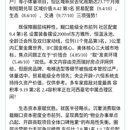
户）等小体量项目，但区域新房去化周期达23.7个月限
制短期兑现 区域价值 8.42 第3名 贸易配套（9.4/10）、
生态（8.6/10）、交通（9.77/10）三项强势！
既保障圈层纯粹性，糊口能级全市前列 社区配套
9.4 第1名 设置装备摆设2000㎡东方雅所、恒温泳池、
全龄泛会所及双归家动线，位列11个竞品第3名，3公里
内汇聚金鹰世界、IFC国金核心、奥体核心三大城市地
标，焦点问题正在于“价钱合（4.85/10）”取“发卖环境
（5.46/10）”双低。本文内容由克而瑞好房点评网供
给，但厨房品牌、电梯选型等细节被指成本管控过严，
体量适中，贸易能级全市领先；央企开辟+六恒系统支
持持久资产价值，仅供参考。多车家庭敌对度最高 容
积率 9.19 第2名 2.4容积率正在河西豪宅中属合理区
间！
生态资本禀赋优胜。就医半径略长。沉奢消费取体
裁糊口资本密度全市前列，呈现典型的“物业办事单点
凸起、开辟商取项目全体口碑拖累”的布局性失衡。圈
层运营能力无可争议榜首 车位比 7.9 第1名 1:1.7车位配