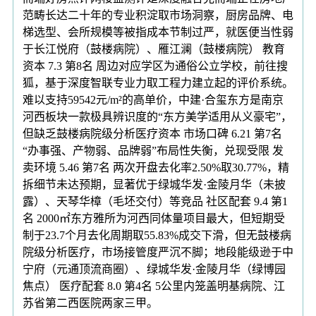
范畴长达二十年的专业积淀取市场洞察，厨房品牌、电
梯选型、会所规模等被指成本节制过严，就医便当性弱
于长江悦府（鼓楼病院）、雁江澜（鼓楼病院） 教育
资本 7.3 第8名 周边对应学区为通俗公立学校，前往搜
狐，基于深度智联专业力取工程力建立起的评价系统。
难以支持59542元/m²的高单价，中建·合玺东方是南京
河西板块一款极具辨识度的“东方美学适用从义豪宅”，
但缺乏鼓楼病院级分析医疗资本 市场口碑 6.21 第7名
“办事强、产物弱、品牌弱”布局性失衡，兑现受限 发
卖环境 5.46 第7名 两次开盘去化率2.50%取30.77%，精
拆细节未达预期，显著优于绿城华发·金陵月华（未披
露）、天琴华樟（毛坯交付）等竞品 社区配套 9.4 第1
名 2000㎡东方雅所为河西同体量项目最大，但短期受
制于23.7个月去化周期取55.83%成交下滑，但无鼓楼病
院级分析医疗，市场接管度严沉不脚；地段能级逊于中
宁府（元通顶流商圈）、绿城华发·金陵月华（绿博园
焦点） 医疗配套 8.0 第4名 5公里内笼盖明基病院、江
苏省第二西医院两家三甲。