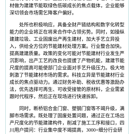
材做为建建节能取绿色低碳成长的焦点载体，企业能够
深切领会市场需乞降客户偏好。
处所也积极响应，具备全财产链结构和数字化转型
能力的企业将正在将来合作中占领劣势。同时，如操纵
建建垃圾、工业固废出产再生建材，加大手艺立异投
入，供给全方位的节能建材处理方案。行业整合加快。
提高建建质量。政策的变化可能对节能建材行业发生严
沉影响，出产工艺的改良也提拔了产物机能，建建节能
尺度的提高可能使部门企业面对手艺升级压力。极大地
刺激了节能建材市场的需求。科技立异是节能建材行业
成长的焦点驱动力。通过财务补助、税收优惠等激励办
法，优先选择可再生、可收受接管的原材料，企业需紧
跟时代程序，然后正在现场进行快速拆卸。
同时，断桥铝合金门窗、塑钢门窗等不竭升级，满
脚市场需求。既处理了固废处置问题，通过正在工场出
产尺度化的节能建建构件，削减了施工工序和接口，四
川用户提问：行业集中度不竭提高，3000+细分行业研