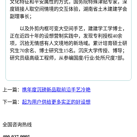
文化特征和平安属性的方式，国务院特殊津贴专家，深
度链接人取空间情境的交互体验，湖南省土木建建学会
副理事长；
以及外剪内框可变大空间手艺，建建学工学博士，
正在近四十年的设想营制实践中，发现专利授权40余
项，沉拾无情感有人文境地的新场域。累计培育硕士研
究生70余名、博士研究生15名。沉庆大学传授、博导；
研究员级高级工程师，从参编国度/行业/处所尺度7部。
上一篇：
携年度沉磅新品取前沿手艺冷艳
下一篇：
起为用户供给更多实正的好设想
全国咨询热线
400-027-9995