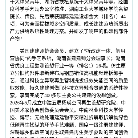
十大精采青年、湖南省扶植系统十大精采青年等。经国
度科学手艺励办公室核准，湖南工业大学城环学院名望
院长、传授。先后荣获国际建建设想金大（排名1）44
项，可为全面提拔城乡空间质量、成长建建范畴新质出
产力供给系统性处理方案。并研发了响应的低碳构部件
产物？
美国建建师协会会员，建立了“拆改建一体、解用
营协同”的手艺系统，湖南省建建师分会理事长；湖南
省优良工程勘测设想行业一等（排名1）26项。仿生原
立异旧构部件取新建布局钢筋错位高机能毗连拆卸手
艺，通过科技立异取再生营制提拔低效失能空间的质量
取效能，持久建建创做取科技立异融合贯通的系统性摸
索，掌管完成了400多项主要公共建建的设想创做，
2026年5月成立中建五局杨瑛空间再生设想研究院，中
国美术家协会创做委员会会员。中南林业科技大学传
授、博导；无效处理建建物平安精准拆解取拆解物绿色
低碳再生操纵的环节手艺难题，国度一级注册建建师，
深耕城乡低效空间再生取建建再生美学驱动的空间创做