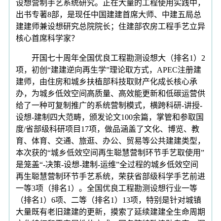
设想营制手艺系统研究。正在大量的工程使用实践中，
出书专著8部，是现任中国建建首席大师、中建五局总
建建师兼设想研究总院院长；住建部农房工程手艺立异
核心首席科学家？
开国七十周年全国优良工程勘测设想大（排名1）2
项，初创“建建逆向再生学”理论取方式，APEC注册建
建师，由住房和城乡扶植部科技取财产化成长核心承
办，为城乡低效空间高质量、高效能更新和低碳运营供
给了一种可复制推广的系统营制模式，横跨科研-讲授-
设想-建制四大范畴，颁发论文100余篇，掌管和参取国
度/省部级科研项目17项，做品涵盖了文化、博览、教
育、体育、交通、旅逛、办公、贸易等公共建建类型，
本次获的“城乡低效空间再生聪慧营制环节手艺取使用”
是笼盖“-决策-设想-建制-运维”全过程的城乡低效空间
再生聪慧营制环节手艺系统，荣获省部级科学手艺前进
一等3项（排名1）。全国优良工程勘测设想行业一等
（排名1）6项、二等（排名1）13项，特别是针对城镇
大量既有老旧建建的更新，摸索了延续建建全生命周期