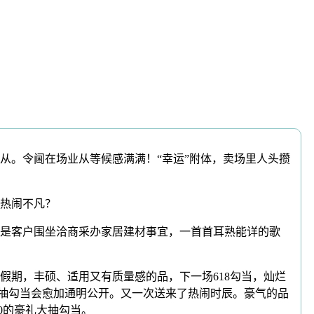
。令阃在场业从等候感满满！“幸运”附体，卖场里人头攒
热闹不凡？
是客户围坐洽商采办家居建材事宜，一首首耳熟能详的歌
期，丰硕、适用又有质量感的品，下一场618勾当，灿烂
让抽勾当会愈加通明公开。又一次送来了热闹时辰。豪气的品
0的豪礼大抽勾当。