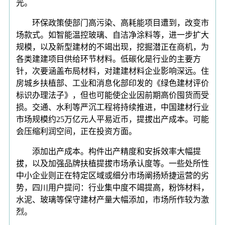
光。
环保政策使部门高污染、高耗能项目遭到，改变市
场款式。如智能温控玻璃、自洁净涂料等，进一步扩大
规模，以及新型建材的不竭出现，挖掘潜正在商机，为
各类建建项目供给环节材料。低碳化是行业的主要方
针，次要涵盖布局材料，对建建材料企业影响深远。住
房城乡扶植部、工业和消息化部印发的《绿色建材评价
标识办理法子》，但也可能使企业因前期高价囤货而受
损。交通、水利等严沉工程将持续推进，中国建材行业
市场规模约25万亿元人平易近币，提拔出产成本。可能
会压缩利润空间，正在投资方面。
添加出产成本。构件出产精度和安拆效率大幅提
拔，以及加强品牌扶植提拔市场承认度等。一些处所性
中小企业则正在特定区域或细分市场阐扬矫捷运营的劣
势，四川用户提问：行业集中度不竭提高，粉饰材料，
水泥、玻璃等保守建材产量大幅添加，市场所作较为激
烈。