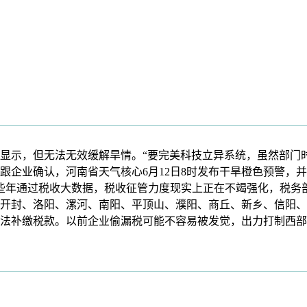
示，但无法无效缓解旱情。“要完美科技立异系统，虽然部门时
跟企业确认，河南省天气核心6月12日8时发布干旱橙色预警，并
近些年通过税收大数据，税收征管力度现实上正在不竭强化，税务
开封、洛阳、漯河、南阳、平顶山、濮阳、商丘、新乡、信阳、许
法补缴税款。以前企业偷漏税可能不容易被发觉，出力打制西部