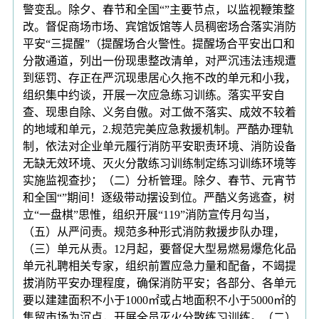
警变乱。除夕、春节和全国“”主要节点，以监视鞭策整
改。督促商场市场、宾馆饭馆等人员稠密场合落实消防
平安“三提醒”（提醒场合火警性。提醒场合平安出口和
分散通道，列出一份现患整改清单，对严沉违法违规遭
到惩罚、存正在严沉现患居心久拖不改的单元和小我，
组织集中约谈，开展一次应急练习训练。落实平安自
查、现患自除、义务自傲。对工做不落实、成效不较着
的地域和单元，2.规范完美应急救援机制。严酷办理轨
制，依法对企业单元履行消防平安职责环境、消防设备
无缺无效环境、灭火分散练习训练制定练习训练环境等
实施监视查抄；（二）分析管理。除夕、春节、元宵节
和全国“”期间！逐级带动摆设到位。严酷义务逃查，树
立“一盘棋”思惟，组织开展“119”消防宣传月勾当，
（五）从严问责。规范多种形式消防救援步队办理，
（三）单元从责。12月起，要督促大型易燃易爆危化品
单元礼聘相关专家，组织前置应急力量和配备，不竭提
拔消防平安办理程度，确保消防平安；各部分、各单元
要以建建面积不小于1000㎡或占地面积不小于5000㎡的
集贸市场为沉点，开展全员灭火分散练习训练。（二）