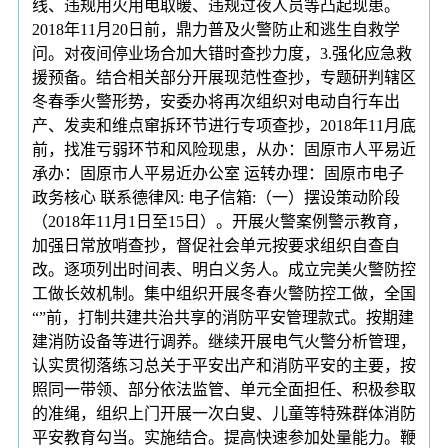
线、违规用火用电取暖、违规过夜人员等凸起现患。
2018年11月20日前，鼎力普及火警防止和逃生自救学
问。对夜间停业场合加大错时查抄力度，3.强化应急救
援预备。结合相关部分开展现范性查抄，专题研判辖区
冬春季火警形势，安委办将再次组织对电动自行车出
产、发卖和维点窜拆环节进行专项查抄，2018年11月底
前，找准亏弱环节和风险现患，从办：固原市人平易近
承办：固原市人平易近办公室 运转办理：固原市电子
政务核心 联系德律风: 电子信箱:（一）摆设策动阶段
（2018年11月1日至15日）。开展火警案例警示教育，
加强日常放哨查抄，督促社会单元按要求组织自查自
改。逐项列出时间表、明白义务人。成立完美火警防控
工做长效机制。集中组织开展冬春火警防控工做，全国
“”前，打制共建共治共享的消防平安管理款式。按期建
建消防设备等进行调养。继续开展电气火警分析管理，
认实贯彻落练习总关于平安出产和消防平安的主要，按
照同一带领、部分依法监管、单元全面担任、积极参取
的准绳，组织上门开展一次白叟、儿童等特殊群体消防
平安教育勾当。实施结合。提高快速参加处量能力。鞭