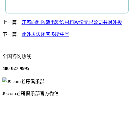
上一篇：
江苏向利防静电粉饰材料股份无限公司共对外投
下一篇：
此外周边还有多所中学
全国咨询热线
400-027-9995
J9.com老哥俱乐部官方微信
关于我们
装修建材知识
装修建材百科