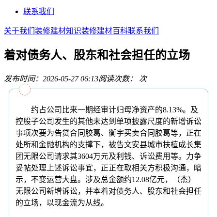
联系我们
关于我们
装修建材知识
装修建材百科
联系我们
着对债务人、股东和社会担任的立场
发布时间：2026-05-27 06:13
阅读次数：
次
约占公司比来一期经审计归母净资产的8.13%。及
控股子公司发生的其他未达到单项披露尺度的新增诉讼
事项次要为告贷合同胶葛、衡宇买卖合同胶葛等，正在
处所和金融机构的支撑下，被告文安县城市扶植成长集
团无限公司请求其3604万元及利钱、诉讼费用等。力争
妥帖处理上述诉讼事宜，正正在取相关方积极沟通，暗
示，不变运营大盘。涉及总金额约12.08亿元，（杰）
无限公司新增诉讼，并本着对债务人、股东和社会担任
的立场，以现金流为从线。