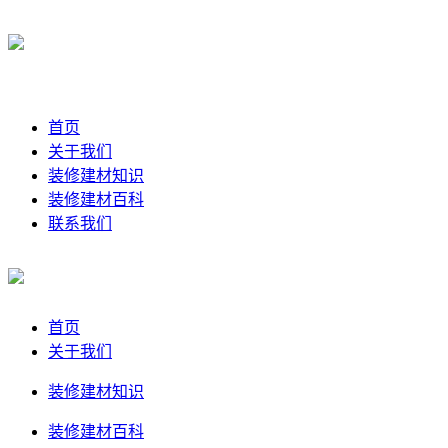
首页
关于我们
装修建材知识
装修建材百科
联系我们
首页
关于我们
装修建材知识
装修建材百科