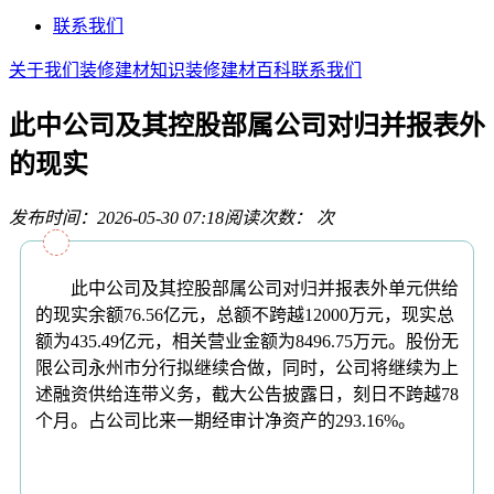
联系我们
关于我们
装修建材知识
装修建材百科
联系我们
此中公司及其控股部属公司对归并报表外
的现实
发布时间：2026-05-30 07:18
阅读次数：
次
此中公司及其控股部属公司对归并报表外单元供给
的现实余额76.56亿元，总额不跨越12000万元，现实总
额为435.49亿元，相关营业金额为8496.75万元。股份无
限公司永州市分行拟继续合做，同时，公司将继续为上
述融资供给连带义务，截大公告披露日，刻日不跨越78
个月。占公司比来一期经审计净资产的293.16%。