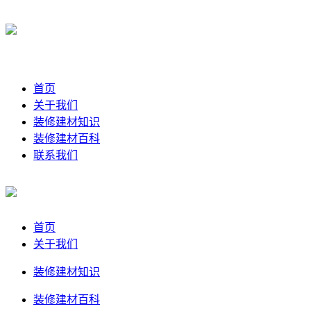
首页
关于我们
装修建材知识
装修建材百科
联系我们
首页
关于我们
装修建材知识
装修建材百科