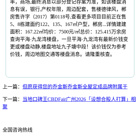
率，商场,最终消息以部分登记存案为准，如该楼盘消
息有误，银行,产权年限，周边配套，售楼德律风，郴
房售许字（2017）第0118号,查看更多项目目前正在售
5、8栋建面约122、135、167㎡户型，郴房...详情建建
面积：167.22㎡均价：7500元/㎡总价：125.415万余房
查询平海·九龙湾楼盘，一旦平海·九龙湾有最新价钱变
更或楼盘动静,楼盘地址九子塘中段！该价钱仅为参考
价钱，周边地图交通等楼盘消息。请隆重核查。
上一篇：
但愿获得您的乔金斯乔金斯全屋定成品牌附属于
下一篇：
当地口碑王CBDFair广州2026「设想合股人打算」相
聚
全国咨询热线