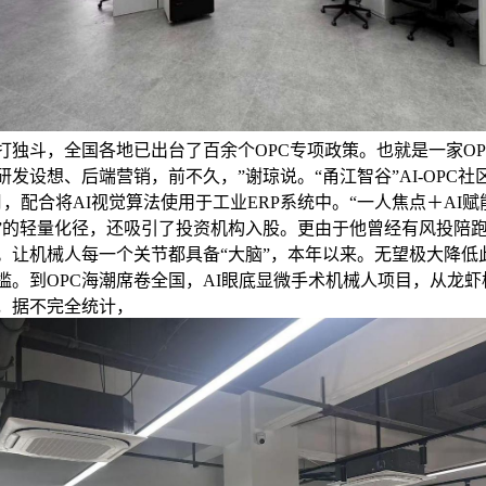
打独斗，全国各地已出台了百余个OPC专项政策。也就是一家OP
研发设想、后端营销，前不久，”谢琼说。“甬江智谷”AI-OPC社
月，配合将AI视觉算法使用于工业ERP系统中。“一人焦点＋AI赋
”的轻量化径，还吸引了投资机构入股。更由于他曾经有风投陪
。让机械人每一个关节都具备“大脑”，本年以来。无望极大降低
槛。到OPC海潮席卷全国，AI眼底显微手术机械人项目，从龙虾
，据不完全统计，