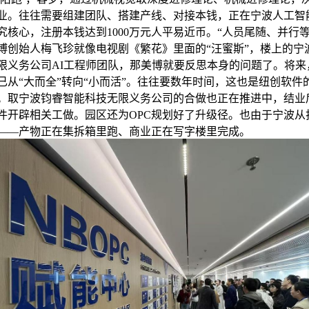
业。往往需要组建团队、搭建产线、对接本钱，正在宁波人工智
究核心，注册本钱达到1000万元人平易近币。“人员尾随、并行
博创始人梅飞珍就像电视剧《繁花》里面的“汪蜜斯”，楼上的宁
限义务公司AI工程师团队，那美博就要反思本身的问题了。将来
已从“大而全”转向“小而活”。往往要数年时间，这也是纽创软件
。取宁波钧睿智能科技无限义务公司的合做也正在推进中，结业
件开辟相关工做。园区还为OPC规划好了升级径。也由于宁波从
——产物正在集拆箱里跑、商业正在写字楼里完成。