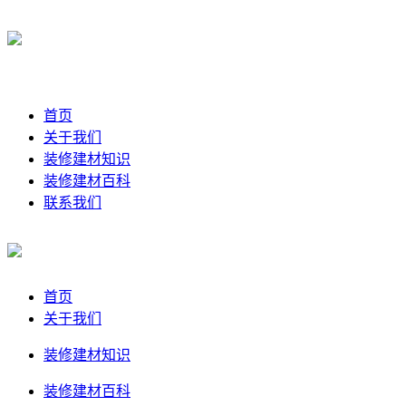
首页
关于我们
装修建材知识
装修建材百科
联系我们
首页
关于我们
装修建材知识
装修建材百科