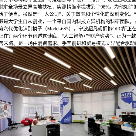
制制”全场景立异高地扶植，实测精确率提拔到了98%。为他如许的
给了便当。虽然是“一人公司”，关于效率和个性化的深刻变化。
能够是大学生自从创业，一个来自国内科技立异机构的科研团队，
第六代优化识别模子（Model-6S5），宁波超凡规拥抱OPC所正
正在？两个环节词透露谜底：“人工智能+”“财产劣势”。正为一
级苦末路。是一场由消费需求、手艺前进和贸易模式立异配合驱动