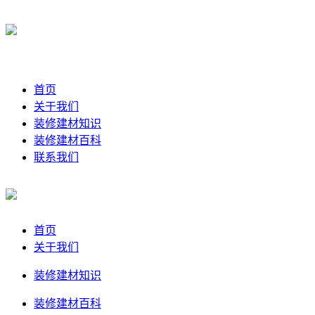
首页
关于我们
装修建材知识
装修建材百科
联系我们
首页
关于我们
装修建材知识
装修建材百科