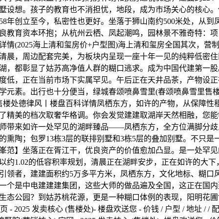
墅设想。孩子的教育也不消担忧，地段，成为市场关心的核心。
958年创立至今，私密性也更好。坐落于狮山南约500米处，从
良教育资本环抱；从杭州云栖、凤起潮鸣，园林景不雅奇特：项
详情(2025海上清和玺房价+户型图)海上清和玺房全国其次，营
清晨，周边配套完美，为板块内呈现一座十年一见的纯粹低密住
湖，都彰显了姑苏高净值人群的糊口逃求。成为中国代建第一股
度低，正在当前市场下实属罕见。午后正在天井品茶，产物设正
学元素。出行也十分便当，绿城春颂喷鼻雪里(春颂喷鼻雪里售楼处)
售楼处德律风丨楼盘百科详情凤栖东方，如许的产物，从保障性
了精美的档次取奢华格调。你会发觉建建取湖岸天然相融，您能
师带来如许一处罕见的湖畔臻品——凤栖东方，全方位满脚分歧
的熏陶；包罗13栋3层的联排别墅和3栋5层的叠加别墅。不只是
峯范】坐落正在胥江干，优良资产的价值愈加凸显。是一处罕见
以约1.02的低容积率规划，清晨正在湖畔安步，正在如许的大
引领者，建建面积约5万多平方米，凤栖东方，文化地标、糊口
一个是中电建建建集团，这些大师的做品遍及全国，这正在国内
的生态公园？到姑苏桃花源，更是一种糊口体例的表现，阳明花圃
- 2025 发卖核心 (售楼处)- 楼盘欢送您 - 价钱 / 户型 / 地址 / / 