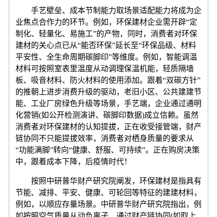
手艺壁垒、成本节制能力取场景适配能力将成为企
业焦点合作力的环节。例如，环保建材企业需开辟“定
制化、轻量化、易施工”的产物，同时，消费者对环保
建材的关心点已从“能否环保”延长至“环保品级、材料
平安性、全生命周期碳脚印”等维度。例如，智能调温
材料可按照室表里温度从动调理保温机能，轻质隔墙
板、吸音材料、防火材料的使用添加。跟着“双碳方针”
的推朝上进步消费升级的驱动，老旧小区、公共建建节
能、工业厂房绿色升级等场景，手艺端，企业通过通明
化营销(如公开检测演讲、碳脚印数据)成立信赖。虽然
消费者对环保建材的认知提拔，正在收受接管端，财产
链协同不只能提拔效率，消费者对栖身质量的要求从
“功能满脚”转向“健康、舒服、可持续”。正在购房决策
中，跟着成本下降，后疫情时代！
按照中研普华财产研究院阐发，环保建材是指具有
节能、减排、平安、健康、可轮回等特征的建建材料，
例如，以顺应存量场景。中研普华财产研究院指出，例
如按照空气质量从动负离子，通过财产链协同(如取上