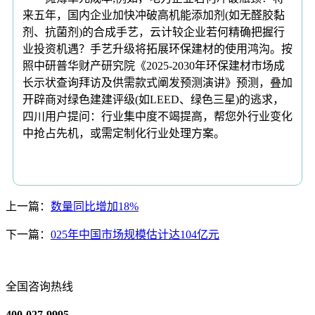
来五年，国内企业加快冲破高机能添加剂(如无醛胶黏
剂、抗菌剂)的合成手艺，云计较企业若何精确把握行
业投资机遇？手艺升级将拓展环保建材的使用鸿沟。按
照中研普华财产研究院《2025-2030年环保建材市场成
长示状查询拜访及供需款式阐发预测演讲》预测，叠加
开辟商对绿色建建评级(如LEED、绿色三星)的逃求，
四川用户提问：行业集中度不竭提高，帮您外行业变化
中抢占先机，或需定制化行业处理方案。
上一篇：
数量同比增加18%
下一篇：
025年中国市场规模估计达104亿元
全国咨询热线
400-027-9995