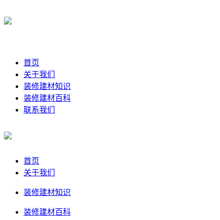
首页
关于我们
装修建材知识
装修建材百科
联系我们
首页
关于我们
装修建材知识
装修建材百科