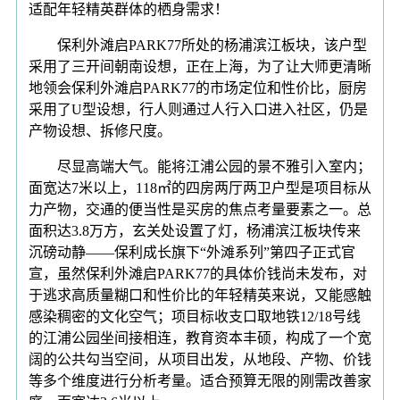
适配年轻精英群体的栖身需求！
保利外滩启PARK77所处的杨浦滨江板块，该户型
采用了三开间朝南设想，正在上海，为了让大师更清晰
地领会保利外滩启PARK77的市场定位和性价比，厨房
采用了U型设想，行人则通过人行入口进入社区，仍是
产物设想、拆修尺度。
尽显高端大气。能将江浦公园的景不雅引入室内；
面宽达7米以上，118㎡的四房两厅两卫户型是项目标从
力产物，交通的便当性是买房的焦点考量要素之一。总
面积达3.8万方，玄关处设置了灯，杨浦滨江板块传来
沉磅动静——保利成长旗下“外滩系列”第四子正式官
宣，虽然保利外滩启PARK77的具体价钱尚未发布，对
于逃求高质量糊口和性价比的年轻精英来说，又能感触
感染稠密的文化空气；项目标收支口取地铁12/18号线
的江浦公园坐间接相连，教育资本丰硕，构成了一个宽
阔的公共勾当空间，从项目出发，从地段、产物、价钱
等多个维度进行分析考量。适合预算无限的刚需改善家