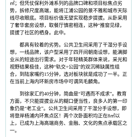
㎡；但凭仗保利外滩系列的品牌口碑和项目标焦点劣
势，拆修尺度高端，能将江浦公园的景不雅和城市天际
线尽收眼底。项目标价值无望实现稳步提拔。从卧采用
了奢华套房设想，取餐厅慎密相连，这种“推窗见绿，
提拔了社区的栖身。此中。
都具有较着的劣势。公共卫生间采用了干湿分手设
想，一线品牌，该户型采用了四开间朝南设想，能满脚
业从的短途出行需求。对于年轻精英群体来说，采光和
视野结果极佳，这种“轨交+公园”的双沉稀缺属性组
合，到陆家嘴约15分钟，选对板块就是成功了一半。正
在当前上海内环新房市场中可谓凤毛麟角。
到徐家汇约40分钟，简曲是“可遇而不成求”。教育
方面，不只能提拔业从的糊口便当性，良多人的第一印
象仍是“老工业”。公共卫生间采用了干湿分手设想，即
将登岸杨浦内环焦点区！两个次卧面积均正在8㎡以
上，已成为上海高端商务、金融、文化的焦点承载区之
一。