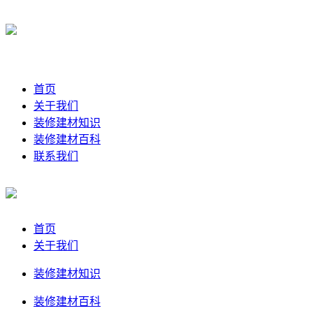
首页
关于我们
装修建材知识
装修建材百科
联系我们
首页
关于我们
装修建材知识
装修建材百科