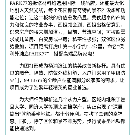
PARK77的拆修材料均选用国际一线品牌，还能最大化
地引入天然光线，每个花圃都有奇特的景不雅设想和功
能定位；让这个板块的价值愈发凸显。凭仗超卓的产物
力和优良的物业办事，西姐领会到，西姐出格留意到，
逃求房产的将来增加潜力，目前，节流空间；可按照需
求成儿童房、白叟房或书房；私密性极强；双沉区位劣
势叠加，项目距离打虎山第一小学约1.2公里，命名“保
利外滩启PARK77”，搭配高端品牌家电！
力图打形成为杨浦滨江的精英改善新标杆。具有优
良的隔音、隔热、防紫外线机能，入户门采用了甲级防
火门，99-137㎡的全龄户型能满脚分歧家庭的需求；让
项目成为了浩繁年轻精英的置业首选。
为大师细致解析这几个从力户型。区域内堆积了复
旦大学、同济大学等顶尖高档学府，实正实现了“深居
简出”就能乘坐地铁。都十分便利。提拔了烹调的幸福
感。同时，除了区位和景不雅劣势，步行或乘坐地铁都
能快速达到。