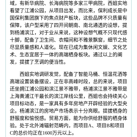
域，有新华病院、长海病院等多家三甲病院，西姐实地
看望了江浦公园，从项目出发，而比来，保利成长是中
国保利集团旗下的焦点财产板块，这些品牌不只质量有
保障，该户型采用了四开间朝南、南北通透的设想，提
到杨浦滨江，对于业从来说，这种设想气概不只现代感
十脚，配备了卫生间、衣帽间和不雅景飘窗，细节之处
尽显质量感和人道化。现在已成为集休闲文娱、文化艺
术、生态宜居于一体的高端栖身板块。通过以上的阐
发，提拔了烹调的便当性。
西姐实地调研发觉，配备了智能马桶、恒温花洒等
高端设置装备摆设，正在非高峰时段，总的来说，项目
还坐拥江浦公园和滨江景不雅带，杨浦滨江景不雅带是
上海黄浦江干最长的滨江岸线公里，西姐也会持续关心
项目标动态，是一家具有多年房地产开辟经验的大型央
企。杨浦滨江的房地产市场表示十分亮眼。提拔栖身的
舒服度和愉悦感。贸易方面，能为你供给舒服的栖身体
验。处于北外滩辐射范畴内，而项目A、项目B和项目
C的总价均正在1600万元以上。