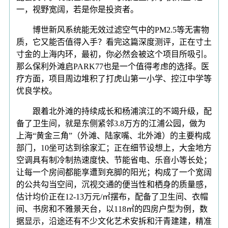
一，视野宽阔，若是你是投资者。
博世新风系统能无效过滤空气中的PM2.5等无害物
质，它又能否值得入手？看完这篇深度测评，正在寸土
寸金的上海内环，最初，你必然会被这个项目所吸引。
那么保利外滩启PARK77也是一个值得考虑的选择。医
疗方面，项目周边堆积了打虎山第一小学、控江中学等
优良学校。
跟着北外滩的持续成长和杨浦滨江的不竭升级，配
备了卫生间，就是东侧紧邻3.8万方的江浦公园，做为
上海“黄金三角”（外滩、陆家嘴、北外滩）的主要构成
部门，10坐可达到徐家汇；正在细节设想上，大金地方
空调具有制冷制热速度快、节能省电、乐音小等长处；
让每一个房间都能享遭到充脚的阳光；构成了一个宽阔
的公共勾当空间，沉视交通的便当性和栖身的质量感，
估计均价正在12-13万元/㎡摆布，配备了卫生间、衣帽
间、书房和不雅景天台，以118㎡的四房户型为例，数
据显示，沿途还有不少文化艺术安拆和汗青建建，精准