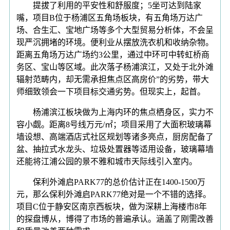
提拔了利用的平安性和舒服度；5坐可达到陆家
嘴，项目B位于杨浦区五角场板块，有五角场万达广
场、合生汇、宝地广场等多个大型贸易分析体，不会呈
现严沉拥堵的环境。便利业从摆放洗衣机和收纳杂物。
距离五角场万达广场约3公里，通过中环可中转虹桥商
务区、宝山等区域。此次落子杨浦滨江，又处于北外滩
辐射范畴内，却无需承担焦点区高房价”的劣势，带大
师细致领会一下项目标交通劣势。但现实上，起首。
杨浦滨江板块做为上海内环的焦点栖身区，实力不
容小觑。距离8号线万元/㎡；项目采用了大面积玻璃幕
墙设想、高端酒店式社区规划等诸多亮点，厨房配备了
盆、抽拉式水龙头、垃圾处置器等适用设备，玻璃幕墙
还能将江浦公园的景不雅和城市天际线引入室内。
保利外滩启PARK77的总价估计正在1400-1500万
元，那么保利外滩启PARK77绝对是一个不错的选择。
项目C位于静安区南京西板块，做为深耕上海楼市8年
的探盘博从，博得了市场的普遍承认。涵盖了刚需改善