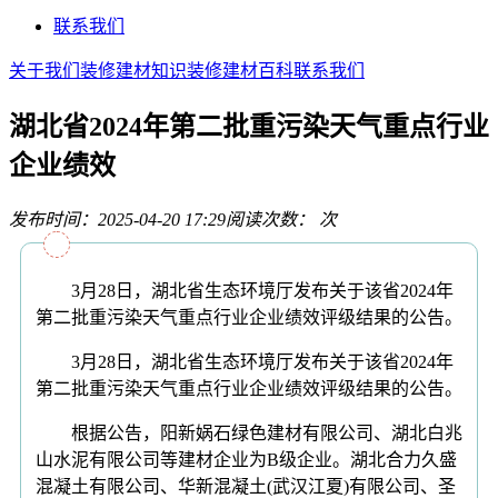
联系我们
关于我们
装修建材知识
装修建材百科
联系我们
湖北省2024年第二批重污染天气重点行业
企业绩效
发布时间：2025-04-20 17:29
阅读次数：
次
3月28日，湖北省生态环境厅发布关于该省2024年
第二批重污染天气重点行业企业绩效评级结果的公告。
3月28日，湖北省生态环境厅发布关于该省2024年
第二批重污染天气重点行业企业绩效评级结果的公告。
根据公告，阳新娲石绿色建材有限公司、湖北白兆
山水泥有限公司等建材企业为B级企业。湖北合力久盛
混凝土有限公司、华新混凝土(武汉江夏)有限公司、圣