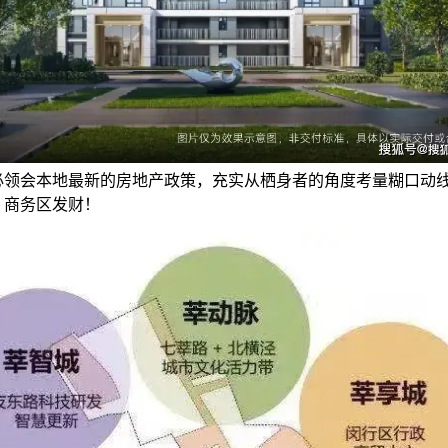
必领会本地最新的房地产政策，充实从栖身者的角度考量糊口动
。商务区发财！