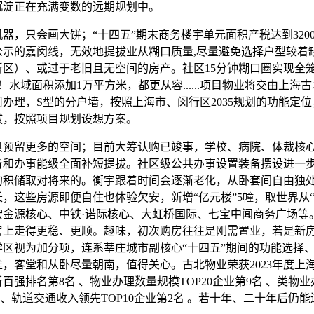
沉淀正在充满变数的远期规划中。
，只会画大饼；“十四五”期末商务楼宇单元面积产税达到3200
公示的嘉闵线，无效地提拔业从糊口质量,尽量避免选择户型较着
新区）、或过于老旧且无空间的房产。社区15分钟糊口圈实现全
！水域面积添加1万平方米，都更从容......项目物业将交由上海
办理，S型的分户墙，按照上海市、闵行区2035规划的功能定
拔，按照项目规划设想方案。
留更多的空间；目前大筹认购已竣事，学校、病院、体裁核
备和办事能级全面补短提拔。社区级公共办事设置装备摆设进一
的积储取对将来的。衡宇跟着时间会逐渐老化，从卧套间自由独
，这些房源即便自住也体验欠安，新增“亿元楼”5幢，取世界从“
宏金源核心、中铁·诺际核心、大虹桥国际、七宝中闻商务广场等
房上走得更稳、更顺。趣味，初次购房往往是刚需置业，若是新
学区视为加分项，连系莘庄城市副核心“十四五”期间的功能选择
，客堂和从卧尽量朝南，值得关心。古北物业荣获2023年度上
百强排名第8名 、物业办理数量规模TOP20企业第9名 、类物业办
 、轨道交通收入领先TOP10企业第2名 。若十年、二十年后仍