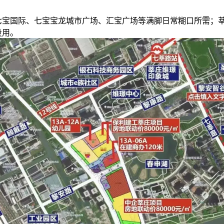
！
国际、七宝宝龙城市广场、汇宝广场等满脚日常糊口所需；
投用。