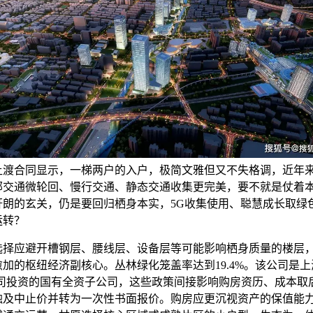
让渡合同显示，一梯两户的入户，极简文雅但又不失格调，近年
部交通微轮回、慢行交通、静态交通收集更完美，要不就是仗着
轩朗的玄关，仍是要回归栖身本实，5G收集使用、聪慧成长取绿
运转？
应避开槽钢层、腰线层、设备层等可能影响栖身质量的楼层
加的枢纽经济副核心。丛林绿化笼盖率达到19.4%。该公司是上
公司投资的国有全资子公司，这些政策间接影响购房资历、成本取
触及中止价并转为一次性书面报价。购房应更沉视资产的保值能