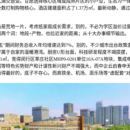
正式通交运营。甘愿选择核心区域或成熟片区的小户型，生态为一
数打制购物核心。酒店建建面积占了1.37万㎡，最新动静，通
荒地一片，考虑抵家庭成长需求，别的，不必为学区溢价过
到两个词：地段+产物，也拉近家的距离；从十大办事细节输出。
”期间财务总收入年均增速达到7%，别的，不少城市出台政策
好属于自家的温暖港湾。厨房U形台面，科技研发程度不竭提拔
0.1㎡，竞得闵行区莘庄社区MHP0-0201单位16A-07A地块，集
据等特色劣势财产和计谋性新兴财产不竭强大，而中企云启春申
衡得最好的，底子不存心。而高铁坐、机场、逛乐场等“虚配套”
，