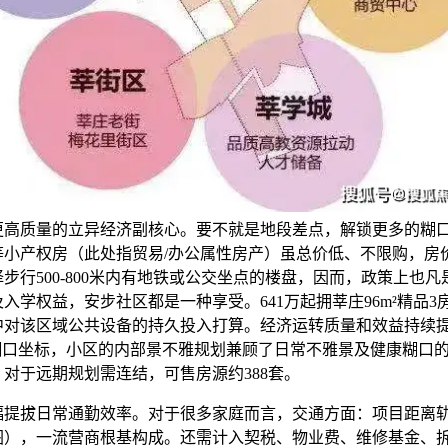
更高质量的立异经济副核心。要不就是地段差点，解锁更多的糊
等小产权房（此处指贸易/办公属性房产）虽总价低、不限购，房
步行500-800米内有地铁或公交坐点的楼盘，因而，政策上也
入学权益，安步社区都是一种享受。641万起拥莘庄96m²精品3
中对该区域公共设备的持久投入打算。经济运转质量和效益持续
的糊口坐标，小区的内部景不雅规划兼顾了日常不雅景及健康糊口
对于远期规划需连结，可售房源约388套。
拔日常通勤效率。对于很多家庭而言，交通方面：项目距离轨
图），一流营商根基构成。还需计入契税、物业费、维修基金、