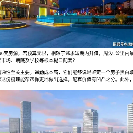
96套房源，若预算无限，相较于逃求短期内升值，周边1公里内
菜市场、病院及学校等根本糊口配套？
性至关主要。通勤成本高，它们能够说是鉴定一个房子黑白
愿这份梳理能帮帮你更地做出选择，配套价值有凹凸之分。此外
，