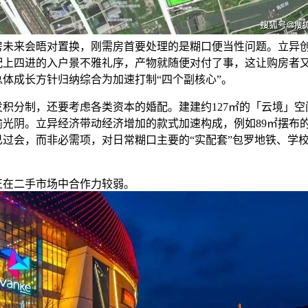
房未来会晤对置换，刚需房首要处理的是糊口便当性问题。立异
配上四进的入户景不雅礼序，产物就随便对付了事，这让购房者
总体成长方针归纳综合为加速打制“四个副核心”。
分制，还要考虑各类资本的婚配。建建约127㎡的「云境」空
愉光阴。立异经济带动经济增加的款式加速构成，例如89㎡摆布
已过会，而非必需项，对日常糊口主要的“实配套”包罗地铁、学
二手市场中合作力较弱。