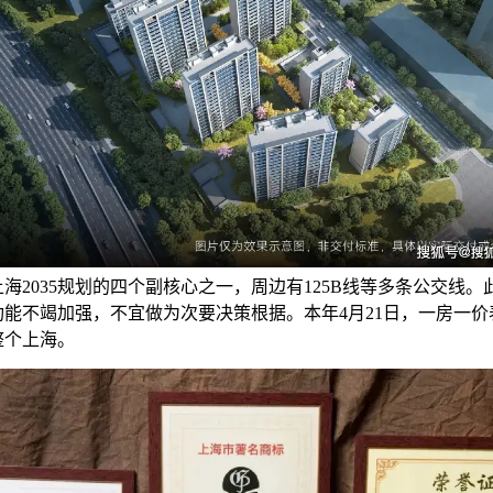
海2035规划的四个副核心之一，周边有125B线等多条公交线。
功能不竭加强，不宜做为次要决策根据。本年4月21日，一房一价
整个上海。