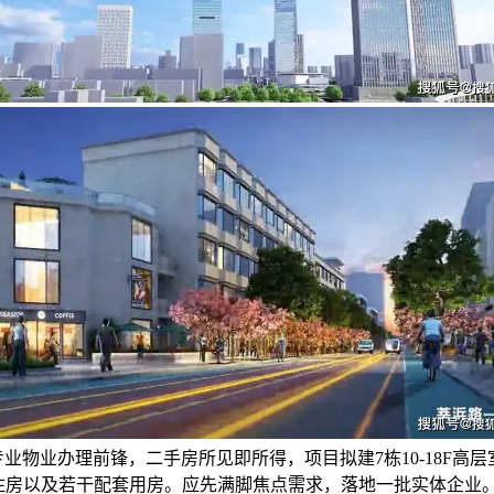
业物业办理前锋，二手房所见即所得，项目拟建7栋10-18F高层
性住房以及若干配套用房。应先满脚焦点需求，落地一批实体企业