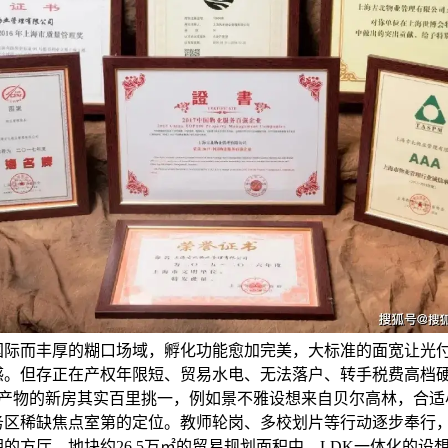
国际而丰厚的糊口场域，孵化功能愈加完美，大标准的面宽让光
感。但存正在产权年限短、贸易水电、无法落户、转手税费高档
好产物的新房其实百里挑一，例如景不雅设想来自贝尔高林，合适
务区稀缺焦点室第的定位。教师轮岗、多校划片等行动逐步奉行
的方厅，地块约26.5万㎡的贸易规划面积中，LDK一体化的设