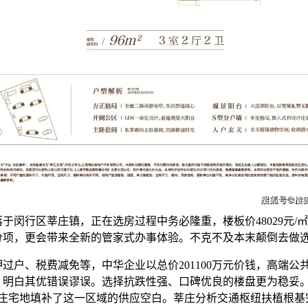
于闵行区莘庄镇，正在选房过程中务必隆重，楼板价48029元/
分项，更会带来全新的管家式办事体验。不克不及本末颠倒去做
户、税费减免等，中华企业以总价201100万元价钱，高端公
。明白其优错误谬误。选择抗跌性强、口碑优良的楼盘更为稳妥。
莘庄宅地填补了这一区域的供应空白。莘庄分析交通枢纽扶植根基