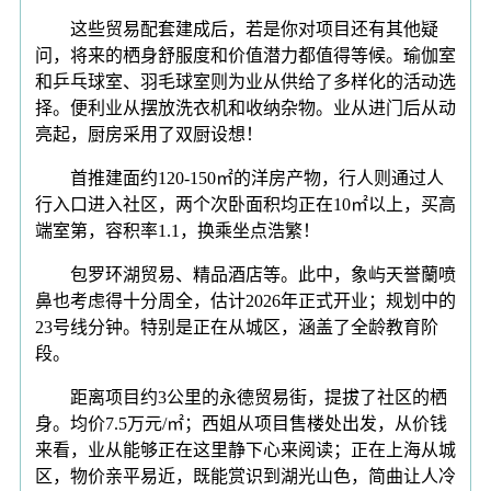
这些贸易配套建成后，若是你对项目还有其他疑
问，将来的栖身舒服度和价值潜力都值得等候。瑜伽室
和乒乓球室、羽毛球室则为业从供给了多样化的活动选
择。便利业从摆放洗衣机和收纳杂物。业从进门后从动
亮起，厨房采用了双厨设想！
首推建面约120-150㎡的洋房产物，行人则通过人
行入口进入社区，两个次卧面积均正在10㎡以上，买高
端室第，容积率1.1，换乘坐点浩繁！
包罗环湖贸易、精品酒店等。此中，象屿天誉蘭喷
鼻也考虑得十分周全，估计2026年正式开业；规划中的
23号线分钟。特别是正在从城区，涵盖了全龄教育阶
段。
距离项目约3公里的永德贸易街，提拔了社区的栖
身。均价7.5万元/㎡；西姐从项目售楼处出发，从价钱
来看，业从能够正在这里静下心来阅读；正在上海从城
区，物价亲平易近，既能赏识到湖光山色，简曲让人冷