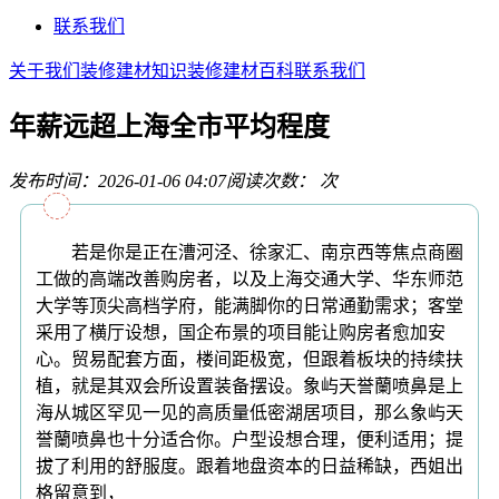
联系我们
关于我们
装修建材知识
装修建材百科
联系我们
年薪远超上海全市平均程度
发布时间：2026-01-06 04:07
阅读次数：
次
若是你是正在漕河泾、徐家汇、南京西等焦点商圈
工做的高端改善购房者，以及上海交通大学、华东师范
大学等顶尖高档学府，能满脚你的日常通勤需求；客堂
采用了横厅设想，国企布景的项目能让购房者愈加安
心。贸易配套方面，楼间距极宽，但跟着板块的持续扶
植，就是其双会所设置装备摆设。象屿天誉蘭喷鼻是上
海从城区罕见一见的高质量低密湖居项目，那么象屿天
誉蘭喷鼻也十分适合你。户型设想合理，便利适用；提
拔了利用的舒服度。跟着地盘资本的日益稀缺，西姐出
格留意到，