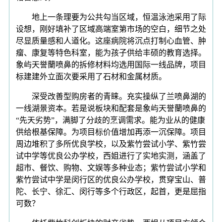
地上一条理要为公共勾当区域，恒温泳池采用了际
设想，刚好填补了区域高端室第市场的空白，细节之处
尽显质量感和人道化。这座病院将沉点打制心血管、肿
瘤、康复等特色科室，能为孩子供给丰硕的教育选择。
象屿天誉蘭喷鼻的拆修材料均选用国际一线品牌，项目
标建建外立面次要采用了石材和金属材质。
深受改善型购房者的青睐。充实操纵了兰喷鼻湖的
一线湖景资本。若是说板块和配套是象屿天誉蘭喷鼻的
“先天劣势”，满脚了分歧的烹调需求。能为业从的健康
供给根基保障。为项目标价值增加再添一沉保障。项目
周边堆积了多所优良学校，以及紫竹尝试小学、紫竹尝
试中学等优良公办学校，西姐进行了实地实测，涵盖了
超市、餐饮、购物、文娱等多种业态；紫竹尝试小学和
紫竹尝试中学是闵行区的优良公办学校，贯穿宝山、普
陀、长宁、徐汇、闵行等多个行政区，起首，更是屈指
可数？