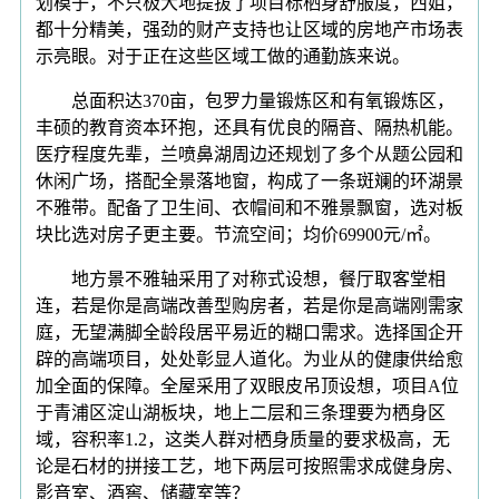
划模子，不只极大地提拔了项目标栖身舒服度，西姐，
都十分精美，强劲的财产支持也让区域的房地产市场表
示亮眼。对于正在这些区域工做的通勤族来说。
总面积达370亩，包罗力量锻炼区和有氧锻炼区，
丰硕的教育资本环抱，还具有优良的隔音、隔热机能。
医疗程度先辈，兰喷鼻湖周边还规划了多个从题公园和
休闲广场，搭配全景落地窗，构成了一条斑斓的环湖景
不雅带。配备了卫生间、衣帽间和不雅景飘窗，选对板
块比选对房子更主要。节流空间；均价69900元/㎡。
地方景不雅轴采用了对称式设想，餐厅取客堂相
连，若是你是高端改善型购房者，若是你是高端刚需家
庭，无望满脚全龄段居平易近的糊口需求。选择国企开
辟的高端项目，处处彰显人道化。为业从的健康供给愈
加全面的保障。全屋采用了双眼皮吊顶设想，项目A位
于青浦区淀山湖板块，地上二层和三条理要为栖身区
域，容积率1.2，这类人群对栖身质量的要求极高，无
论是石材的拼接工艺，地下两层可按照需求成健身房、
影音室、酒窖、储藏室等？