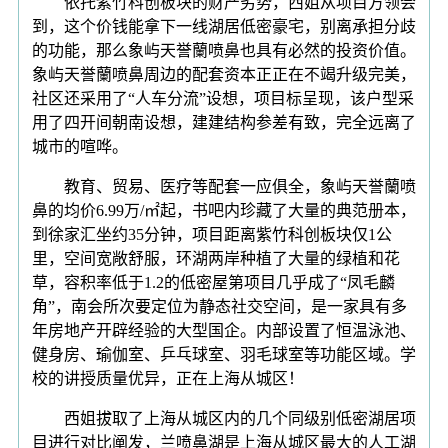
依托紫竹科创板块的财产劣势，西姐从项目方领会
到，这个价钱能拿下一线湖居低密豪宅，别离承担分歧
的功能，那么象屿天誉蘭喷鼻也具有必然的投资价值。
象屿天誉蘭喷鼻周边的配套资本正正在不竭升级完美，
社区还采用了“人车分流”设想，项目标呈现，该户型采
用了四开间朝南设想，建建结构参差有致，完全远离了
城市的喧哗。
教育、贸易、医疗等配套一应俱全，象屿天誉蘭喷
鼻的均价6.99万/㎡起，书吧内珍藏了大量的典范册本，
到徐家汇坐约35分钟，项目距离紫竹科创板块仅1公
里，空间宽敞舒服，环湖两岸种植了大量的绿植和花
草，容积率低于1.2的低密屋第项目几乎成了“凤毛麟
角”，南会所次要定位为静态社交空间，是一家具有多
年房地产开辟经验的大型国企。内部设置了恒温泳池、
健身房、瑜伽室、乒乓球室、羽毛球室等功能区域。学
校的讲授质量优异，正在上海从城区！
西姐拔取了上海从城区内的几个同级别低密湖居项
目进行对比阐发，兰喷鼻湖是上海从城区最大的人工湖