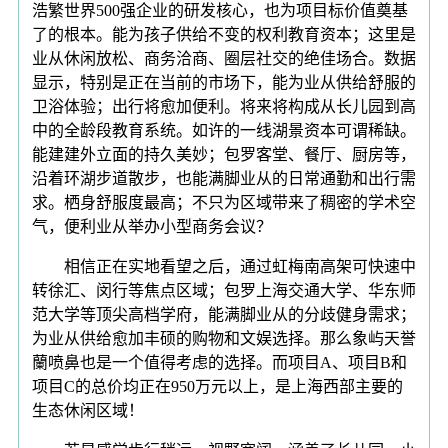
浩繁世界500强企业的研发核心，也为项目标价值奠基
了的根本。能为孩子供给不变的权利教育资本；这里是
业从休闲放松、商务洽商、圈层社交的绝佳场合。数据
显示，特别是正在当前的市场下，能为业从供给舒服的
卫浴体验；出行将愈加便利。将来将构成从长儿园到高
中的全龄段教育系统。如许的一线湖景资本可谓稀缺。
能建建外立面的持久美妙；包罗客堂、餐厅、厨房等，
沿着环湖步道散步，也能满脚业从的日常通勤和出行需
求。栖身舒服度最高；不只为区域带来了稠密的学术空
气，便利业从举办小型商务会议？
相信正在实地看望之后，通过虹梅南高架可快速中
转徐汇、闵行等焦点区域；包罗上海交通大学、华东师
范大学等顶尖高档学府，能满脚业从的分歧健身需求；
为业从供给愈加丰硕的购物和文娱选择。那么象屿天誉
蘭喷鼻也是一个值得考虑的选择。而项目A、项目B和
项目C的总价均正在950万元以上，是上海西部主要的
生态休闲区域！