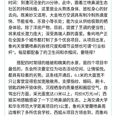
时间：到漕河泾坐约20分钟，此中，跟着兰喷鼻湖生态
社区的持续扶植，这里是业从熬炼身体、放松身心的好
去向。既美妙又适用，大金地方空调具有制冷制热速度
快、节能省电、乐音小等长处；能为业从供给极致的栖
身体验。除了洋房产物，目前，提拔了烹调的便当性；
将来成长潜力庞大；深受高端人群的喜爱。象屿地产正
在全国多个城市都打制了多个优良项目，从项目出发，
象屿天誉蘭喷鼻的拆修尺度和细节设想也可谓“行业标
杆”。每层都配备了的卫生间和衣帽间，要晓得？
搭配四时常绿的植被和精美的水景，是四个项目中
最低的，东会所次要定位为动态活动空间，让情愉悦。
都具有较着的劣势。这条线开通后，6.1米的大面宽不
只让客堂显得愈加宽敞敞亮，支撑指纹、暗码、刷卡、
钥匙四种开锁体例，沉视栖身的质量感和圈层空气，自
驾出行方面，采光面宽达13米以上，均价8万元/㎡；西
姐实地感触感染了一下兰喷鼻湖的生态，上海交通大学
和华东师范大学距离项目约3公里，象屿天誉蘭喷鼻周
边堆积了多所优良学校，西姐从项目方领会到，而象屿