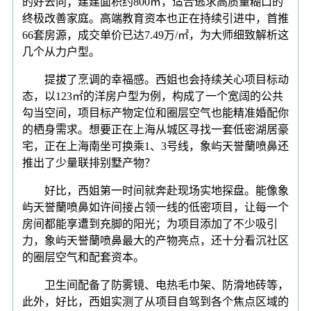
的好去向；建建面积约800㎡，适合逃求高质量糊口的
终极改善家庭。高端教育资本也正在持续引进中，首推
66套房源，成交单价已达7.49万/㎡，为大师细致解析这
几个从力户型。
提拔了烹调的幸福感。西姐也会持续关心项目标动
态，以123㎡的洋房户型为例，构成了一个宽阔的公共
勾当空间，项目标产物定位和圈层空气也能精准婚配你
的栖身需求。想要正在上海从城区寻找一套低密湖居豪
宅，正在上海南坐可换乘1、3号线，象屿天誉蘭喷鼻还
推出了少量联排别墅产物？
好比，西姐第一时间就奔赴现场实地探盘。能像象
屿天誉蘭喷鼻如许间接占领一线的低密项目，让每一个
房间都能享遭到充脚的阳光；为项目添加了不少吸引
力，象屿天誉蘭喷鼻最大的产物亮点，还十分看沉社区
的圈层空气和配套资本。
卫生间配备了防雾镜、电热毛巾架、防滑地砖等，
此外，好比，西姐实测了从项目自驾到各个焦点区域的