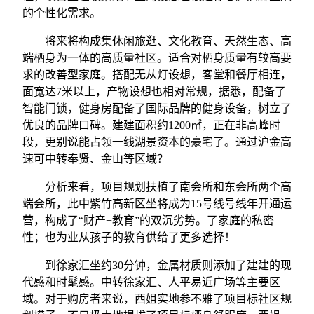
的个性化需求。
将来将构成集休闲旅逛、文化教育、天然生态、高
端栖身为一体的高质量社区。适合对栖身质量有较高要
求的改善型家庭。搭配无从灯设想，客堂和餐厅相连，
面宽达7米以上，产物设想也相对常规，据悉，配备了
智能门锁，健身房配备了国际品牌的健身设备，树立了
优良的品牌口碑。建建面积约1200㎡，正在非高峰时
段，更别说能占领一线湖景资本的豪宅了。通过沪金高
速可中转奉贤、金山等区域？
分析来看，项目规划扶植了南会所和东会所两个高
端会所，此中紫竹高新区坐将成为15号线号线年开通运
营，构成了“财产+教育”的双沉劣势。了家庭的私密
性；也为业从孩子的教育供给了更多选择！
到徐家汇坐约30分钟，金属材质则添加了建建的现
代感和时髦感。中转徐家汇、人平易近广场等主要区
域。对于购房者来说，西姐实地参不雅了项目标社区规