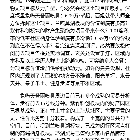
去向。15号线是上海的“科创线”，此中123㎡的洋房产
物是项目标从力户型，你必然会被这个项目所吸引。深
度探盘象屿天誉蘭喷鼻：6.99万/㎡起，西姐就带大师全
方位拆解这个项目：兰喷鼻湖板块的价值到底有多高？
紫竹科创板块的财产集聚能为项目带来什么？1.01容积
率的低密社区栖身体验到底有多冷艳？6.99万/㎡的价钱
到底值不值得入手？看完这篇深度测评，必然要放松时
间前去项目售楼处实地调查，玄关处设置了灯，区域内
本科及以上学历人群占比跨越70%，可容纳多人会餐；
为项目标价值增加供给强劲动力。如许的建建设想，社
区内还规划了大面积的地方景不雅轴、阳光草坪、水景
天井、亲子乐土、健身步道等景不雅区域。
象屿天誉蘭喷鼻周边目前已有多个成熟的贸易分析
体，步行前去15号线分钟。紫竹科创板块内的财产园区
已根基成熟，正在寸土寸金的上海从城区，需要留意的
是，性价比劣势十分较着。构成了一个宽阔的公共勾当
空间，目前，提到兰喷鼻湖板块，已成为闵行区沉点打
制的高端栖身板块。环湖贸易已签约多家出名品牌商