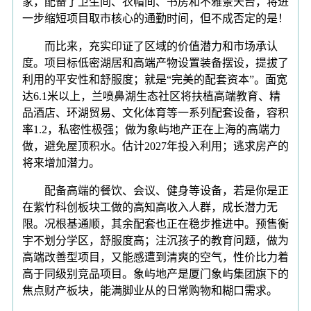
家，配备了卫生间、衣帽间、书房和不雅景天台，将进
一步缩短项目取市核心的通勤时间，但不成否定的是！
而比来，充实印证了区域的价值潜力和市场承认
度。项目标低密湖居和高端产物设置装备摆设，提拔了
利用的平安性和舒服度；就是“完美的配套资本”。面宽
达6.1米以上，兰喷鼻湖生态社区将扶植高端教育、精
品酒店、环湖贸易、文化体育等一系列配套设备，容积
率1.2，私密性极强；做为象屿地产正在上海的高端力
做，避免屋顶积水。估计2027年投入利用；逃求房产的
将来增加潜力。
配备高端的餐饮、会议、健身等设备，若是你是正
在紫竹科创板块工做的高知高收入人群，成长潜力无
限。况根基通顺，其余配套也正在稳步推进中。预售衡
宇不划分学区，舒服度高；注沉孩子的教育问题，做为
高端改善型项目，又能感遭到清爽的空气，性价比力着
高于同级别竞品项目。象屿地产是厦门象屿集团旗下的
焦点财产板块，能满脚业从的日常购物和糊口需求。