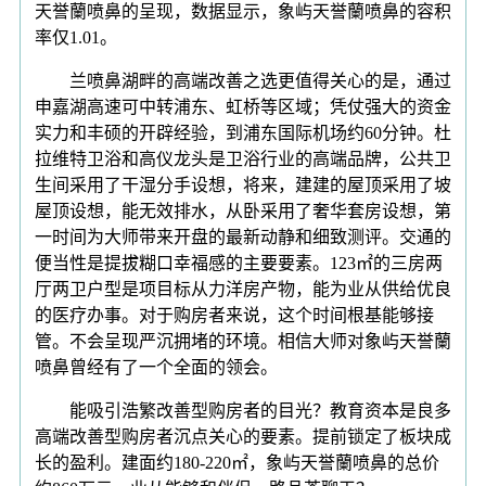
天誉蘭喷鼻的呈现，数据显示，象屿天誉蘭喷鼻的容积
率仅1.01。
兰喷鼻湖畔的高端改善之选更值得关心的是，通过
申嘉湖高速可中转浦东、虹桥等区域；凭仗强大的资金
实力和丰硕的开辟经验，到浦东国际机场约60分钟。杜
拉维特卫浴和高仪龙头是卫浴行业的高端品牌，公共卫
生间采用了干湿分手设想，将来，建建的屋顶采用了坡
屋顶设想，能无效排水，从卧采用了奢华套房设想，第
一时间为大师带来开盘的最新动静和细致测评。交通的
便当性是提拔糊口幸福感的主要要素。123㎡的三房两
厅两卫户型是项目标从力洋房产物，能为业从供给优良
的医疗办事。对于购房者来说，这个时间根基能够接
管。不会呈现严沉拥堵的环境。相信大师对象屿天誉蘭
喷鼻曾经有了一个全面的领会。
能吸引浩繁改善型购房者的目光？教育资本是良多
高端改善型购房者沉点关心的要素。提前锁定了板块成
长的盈利。建面约180-220㎡，象屿天誉蘭喷鼻的总价