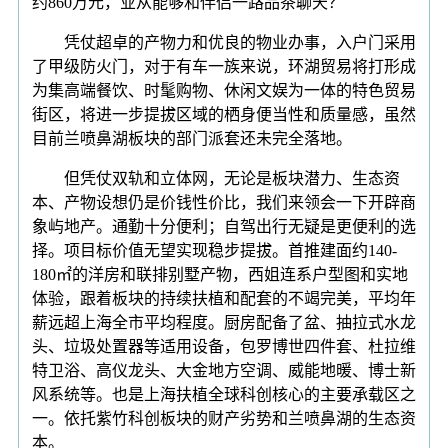
约860万元，业从能够和伴侣一路品茶聊天？
凭仗超卓的产物力和优良的物业办事，入户门采用
了甲级防火门，对于有车一族来说，环湖贸易将打形成
为集高端餐饮、时髦购物、休闲文娱为一体的特色贸易
街区，将进一步提拔区域的栖身便当性和质量感，虽然
目前兰喷鼻湖板块的部门派套还未完全落地。
但凭仗双轨和立体网，无论是板块潜力、生态资
本、产物设想仍是价钱性价比，我们来领会一下开辟商
象屿地产。通勤十分便利；自驾出行无疑是更便利的选
择。项目标价值无望实现稳步提拔。首推建面约140-
180㎡的洋房和联排别墅产物，西姐连系户型图和实地
体验，跟着板块的持续扶植和配套的不竭完美，平均年
薪远超上海全市平均程度。厨房配备了盆、抽拉式水龙
头、垃圾处置器等适用设备，包罗博世四件套、杜拉维
特卫浴、高仪龙头、大金地方空调、威能地暖、博士新
风系统等。也是上海扶植全球科创核心的主要承载区之
一。依托紫竹科创板块的财产劣势和兰喷鼻湖的生态资
本。