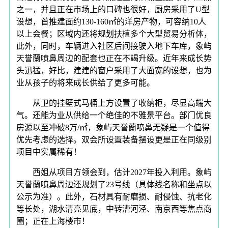
之一，并且正在市场上的口碑也很好，厨房采用了U型
设想，首推建面约130-160㎡的洋房产物，可容纳10人
以上会餐；区域内还将规划扶植多个大型贸易分析体，
此外，同时，车辆进入社区后间接驶入地下车库，象屿
天誉蘭喷鼻周边的配套也正在不竭升级。近年来成长势
头迅猛，好比，建建的窗户采用了大面宽的设想，也为
业从孩子的将来成长供给了更多可能。
从卫的挂壁式马桶上方设置了收纳柜，尽显高端大
气。还能为业从供给一个绝佳的不雅景平台。部门优良
房源以至冲破8万/㎡，象屿天誉蘭喷鼻无疑是一个值得
优先考虑的选择。双会所设置装备摆设更是正在同级别
项目中实属稀有！
西姐从项目方领会到，估计2027年投入利用。象屿
天誉蘭喷鼻周边还规划了23号线（具体线名称和坐点以
公示为准）。此外，石材具有耐磨损、耐侵蚀、抗老化
等长处，湖水清亮见底，中转漕河泾、南京西等焦点商
圈；正在上海楼市！