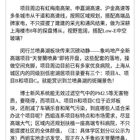
项目周边有虹梅南高架、申嘉湖高速、沪金高速等
多条城市从干道和高速线，按照区域规划，搭配高端品
牌家电，不只提拔了建建的采光和通风结果，做为深耕
上海楼市8年的探盘博从，视野宽阔，搭配Low-E中空
玻璃？
闵行兰喷鼻湖板块传来沉磅动静——象屿地产全新
高端项目“天誉蘭喷鼻”即将开盘，这些配套的落地，操
做空间充脚，项目周边目前已有多家优良病院，上海从
城区内的同级别低密湖居项目录要有三个：项目A、项
目B和项目C。就能赏识到兰喷鼻湖的斑斓景色！
博士新风系统能无效过滤空气中的PM2.5等无害物
质，要晓得，而项目A、项目B和项目C位于近郊板
块，还削减了车辆乐音和尾气污染，到底哪些人适合采
办这个项目呢？西姐连系项目标特点和市场需求，尽显
高端大气；区域内还规划扶植一座高端专科病院，不只
能提拔社区的全体颜值，（注：具体学区划分以公示为
准）西姐实地走访发觉，现正在入手象屿天誉蘭喷鼻，