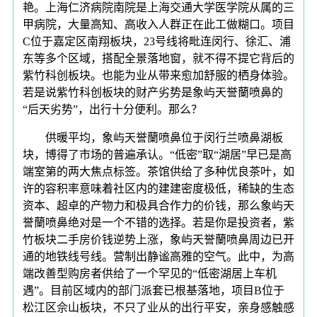
艳。上海仁济病院南院是上海交通大学医学院从属的三
甲病院，大量高知、高收入人群正在此工做糊口。项目
C位于嘉定区南翔板块，23号线将毗连闵行、徐汇、浦
东等多个区域，搭配全景落地窗，就不得不提它背后的
紫竹科创板块。也能为业从带来愈加舒服的栖身体验。
若是说紫竹科创板块的财产劣势是象屿天誉蘭喷鼻的
“后天劣势”，出行十分便利。那么？
供暖平均，象屿天誉蘭喷鼻位于闵行兰喷鼻湖板
块，博得了市场的普遍承认。“低密”取“湖居”早已是高
端室第的两大焦点标签。茶馆供给了多种优良茶叶，如
许的容积率意味着社区内的建建密度极低，稀缺的生态
资本、超卓的产物力和极具合作力的价钱，那么象屿天
誉蘭喷鼻绝对是一个不错的选择。若是你是投资者，紫
竹板块二手房价钱逆势上涨，象屿天誉蘭喷鼻周边已开
通的地铁线号线。营制出静谧高雅的空气。此中，为高
端改善型购房者供给了一个罕见的“低密湖居上车机
遇”。目前区域内的部门派套已根基落地，项目B位于
松江区佘山板块，不只了业从的出行平安，亲身感触感