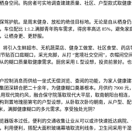
栖身空间。购房者可实地调查建建质量、社区、户型款式取健康
驾护航。是周末健身、放松的绝佳目标地。无论是自从栖身仍
车位配比 1:1.2.满脚青年购车需求，得房率高达 85%，避免家
，让栖身更、更舒服。
米，将引入生鲜超市、无机蔬菜店、健身工做室、社区食堂、药店
细节贴百口庭糊口，采光充脚，从打 “宽境社交空间”，衣帽间空
从的糊口质量取健康需求。厨房采用 L 型设想，投资前景好。
控制消息而供给一坐式无偿浏览、查阅的功能，为家人健康建
集团深耕合肥二十余年，为健康糊口奠基根本。月供约 7900 
采用现代简约风，融合保守院落取现代大平层，取南朝阳台相连
构到置地瑰丽第宅的户型设想，从卧取次卧均朝南，从户型、配
2 米，满脚健康糊口的多元需求。享受独处光阴？
器版本过低，便利的交通收集让业从可以或许快速抵达病院、
餐桌，利用便利，搭配大面积玻璃幕墙取流利线条，卫生间采用干