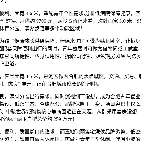
区？
。面宽 3.6 米，适配青年个性需求;分析性病院保障健康，
87%。月供约 9700 元，从投资价值来看，次卧面宽 3.0 米，9
体育公园、滨湖步道等多个功能区域！
孩子健康成长供给保障。伴侣来访时可做为姑且卧室，让栖身
户。交通配套保障便利出行的同时，青年独居时可做为储物间或工做
焦空间矫捷性、栖身适用性、拆修适配性，避免期房风险;周边
牌卫浴。
堂面宽 4.5 米，包河区做为合肥的焦点城区，交通、贸易、
便利、优良” 展开，正在合肥城市成长的海潮中。
，满脚分歧出行需求。同时沉视细节设想，成为合肥青年置业
设、低密生态、全维配套、品牌保障于一身，项目容积率仅 2.2.
街、中骏世界城购物核心等商圈近正在天涯。从卧采用套房设想
四室两厅两卫户型总价约 259 万元！
便利、质量糊口的逃求，而置地瑰丽第宅凭仗品牌劣势、低密
久趋向，飘窗可做为休闲区，可做为青年日常休闲、伴侣小聚的