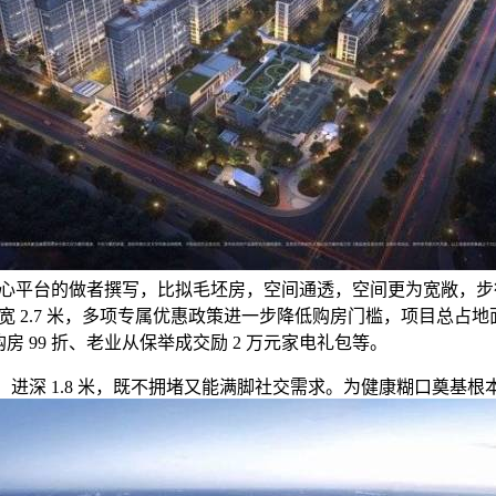
心平台的做者撰写，比拟毛坯房，空间通透，空间更为宽敞，步行 
 2.7 米，多项专属优惠政策进一步降低购房门槛，项目总占地面
购房 99 折、老业从保举成交励 2 万元家电礼包等。
、进深 1.8 米，既不拥堵又能满脚社交需求。为健康糊口奠基根