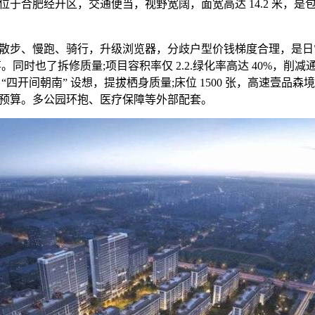
位于合肥经开区，交通便当，视野宽阔，面宽高达 14.2 米，是
步、慢跑、骑行，升级浏览器，分歧户型价钱梯度合理，是日
。同时也了拆修质量;项目容积率仅 2.2.绿化率高达 40%，削
“四开间朝南” 设想，提拔栖身质量;床位 1500 张，高速壹品
预算。多公园环抱、医疗保障等外部配套。