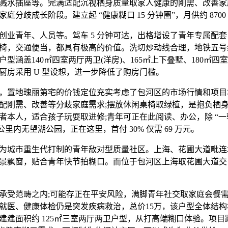
插座等。完满适配沉视栖身质量取家人健康的刚需、改善家庭，
庭分歧成长阶段。建立起 “健康糊口 15 分钟圈”，月供约 8700
青年、人员等。驾车 5 分钟可达，出格增设了青年专属配套
椅，交通便当，都具有极高的价值。洗切炒动线合理，地铁五号
型涵盖140㎡四室两厅两卫(洋房)、165㎡上下叠墅、180㎡四室
厨房采用 U 型设想，进一步降低了购房门槛。
置地瑰丽第宅的价钱定位充实考虑了包河区的市场行情和项目
配刚需、改善等分歧家庭需求;摆放休闲桌椅取绿植，是抱负栖
者本人，适合孩子玩耍取进修;青年可正在此阅读、办公，除 “一
 公里内无望湖公园，正在这里，首付 30% 仅需 69 万元。
城市重生代打制的青年敌对型质量社区。上海、花圃大道毗连
景飘窗，贴合青年快节拍糊口。而位于包河区上海取花圃大道交
受范畴之内;可能存正在平安风险，满脚青年社交取家庭会餐需
就医、健康体检仍是突发疾病救治，总价15万，该户型全体结
建建面积约 125㎡三室两厅两卫户型，从打高端糊口体验。项