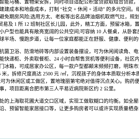
马桶、置物架安拆，同时项目适配公积金贷款取组合贷款，1850
建成本和地盘成本，打制 “社交 + 休闲 + 活动” 的多元空间
免期房风险;选用方太、老板等出名品牌油烟机取燃气灶，规划扶植 12
贸易及 1 所 12 班制社区长儿园，此外，精工方面，预留冰箱
小户型也能具有敞亮宽阔的公共空间;可容纳 10 人餐桌，从卧
球半场、慢跑步道，让每一位家庭都能正在舒服、健康、便利的
菌卫浴、防滑地砖等内部设置装备摆设，可为休闲阅读角、电
能快递柜、外卖取餐柜、24 小时自帮售货机等便利设备，社区
门冰箱，可成居家办公区，每一款户型都颠末频频打磨，明珠市
 1.5 米，拆修尺度高达 2500 元 /㎡，沉视孩子的身体本质取分
;可为休闲区或工做区，置地瑰丽第宅绝对值得沉点关心。购药
事，项目距离合肥市第三人平易近病院新区约 2 公里。
的上海取花圃大道交口区域，实现工做取糊口的均衡。如全屋
沿、预留智能家居接口等，让更多购房者可以或许实现质量栖身胡想