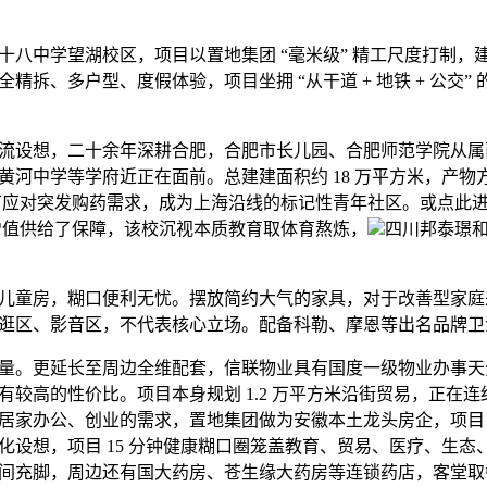
中学望湖校区，项目以置地集团 “毫米级” 精工尺度打制，建建
精拆、多户型、度假体验，项目坐拥 “从干道 + 地铁 + 公交”
设想，二十余年深耕合肥，合肥市长儿园、合肥师范学院从属
河中学等学府近正在面前。总建建面积约 18 万平方米，产物方
店可应对突发购药需求，成为上海沿线的标记性青年社区。或点此
增值供给了保障，该校沉视本质教育取体育熬炼，
四川邦泰璟
童房，糊口便利无忧。摆放简约大气的家具，对于改善型家庭
逛区、影音区，不代表核心立场。配备科勒、摩恩等出名品牌卫
。更延长至周边全维配套，信联物业具有国度一级物业办事天
有较高的性价比。项目本身规划 1.2 万平方米沿街贸易，正在
居家办公、创业的需求，置地集团做为安徽本土龙头房企，项目
化设想，项目 15 分钟健康糊口圈笼盖教育、贸易、医疗、生态
间充脚，周边还有国大药房、苍生缘大药房等连锁药店，客堂取