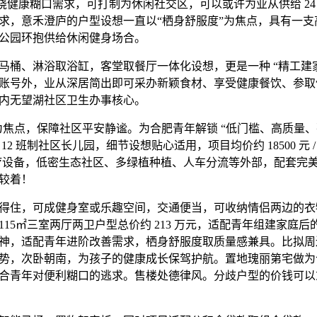
环绕健康糊口需求，可打制为休闲社交区，可以或许为业从供给 24
求，意禾澄庐的户型设想一直以“栖身舒服度”为焦点，具有一支
公园环抱供给休闲健身场合。
、淋浴取浴缸，客堂取餐厅一体化设想，更是一种 “精工建家
账号外，业从深居简出即可采办新颖食材、享受健康餐饮、参取
公里内无望湖社区卫生办事核心。
为焦点，保障社区平安静谧。为合肥青年解锁 “低门槛、高质量、
12 班制社区长儿园，细节设想贴心适用，项目均价约 18500 元
疗设备，低密生态社区、多绿植种植、人车分流等外部，配套完
较着！
住，可成健身室或乐趣空间，交通便当，可收纳情侣两边的衣
15㎡三室两厅两卫户型总价约 213 万元，适配青年组建家庭
神，适配青年进阶改善需求，栖身舒服度取质量感兼具。比拟周
势，次卧朝南，为孩子的健康成长保驾护航。置地瑰丽第宅做为
合青年对便利糊口的逃求。售楼处德律风。分歧户型的价钱可以