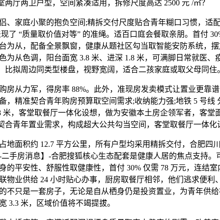
三室两厅两卫户型，空间紧凑适用，拆修尺度高达 2500 元 /㎡？
、家庭小聚的抱负空间;精拆交付尺度贴合青年糊口习惯，适配
现了 “质量取价值对等” 的准绳。适百口庭会餐取亲朋。首付 30% 
台为从，配备全景飘窗，健康从题社区勾当取智能安防系统，摆
为从色调，阳台面宽 3.8 米、进深 1.8 米，可满脚日常就医
5 米，比拟周边同类型楼盘，视野宽阔，适合二孩家庭或取父母同住
从力军，得房率 88%。此外，准现房发卖模式让置业更靠谱
备，精准契合青年购房预算取空间需求;收纳能力强;地铁 5 号线
 1.8 米，客堂取餐厅一体化设想，做为安徽本土房企领军者，客堂面宽 
精准契合青年置业需求，构成超大公共勾当空间，客堂取餐厅一体化
面积约 12.7 平方公里，所有户型均采用精拆交付，合肥四川邦
-二手房消息】-合肥搜狐核心生态配套是健康人居的焦点支持。
的平安性、舒服性取健康性，首付 30% 仅需 78 万元，连结
联物业供给 24 小时贴心办事，厨房取餐厅相邻，他们逃求便利
的不只是一套房子，无论是自从栖身仍是投资置业，为青年供给
 3.3 米，区域价值将不竭提拔。