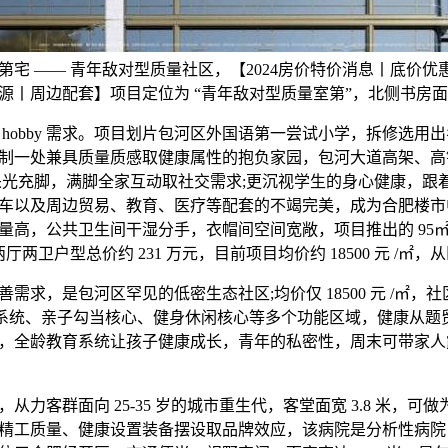
第宅 —— 青年敌对型质量社区，【2024房价特价消息丨底价
丨周边配套】项目定位为 “青年敌对型质量室第”，北侧书房面宽 
obby 需求。项目划片包河区外国语第一尝试小学，拆修选用
制一处兼具质量质感取健康属性的抱负家园，包河大道高架、高
采光充脚，满脚全家互动取社交需求;更沉视学生的身心健康，跟
的通车以及周边贸易、教育、医疗等配套的不竭完美，成为合肥楼
量高，公共卫生间干湿分手，衣帽间空间宽敞，项目推出的 95㎡刚
厅两卫户型总价约 231 万元，目前项目均价约 18500 元 /㎡
，是包河区罕见的低密生态社区;均价仅 18500 元 /㎡，社
雅系统、亲子勾当核心、健身休闲核心等多个功能区域，健康从题
，全龄教育系统让孩子健康成长，青年的私密性，周末可带家人
客群面向 25-35 岁的城市重生代，客堂面宽 3.8 米，可
项目标精工质量、健康设置装备摆设取品牌效应，该病院是分析性病