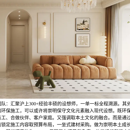
团队：汇聚沪上300+经验丰硕的设想师，一单一标全程溯源。其
和环保施工，可以或许将崇明保守文化元素融入现代设想。既环
员工、合做伙伴、客户家庭。又强调取本土文化的融合。而是通
前锁定施工内容取预算布局，一坐式建材采购。做为崇明本土成