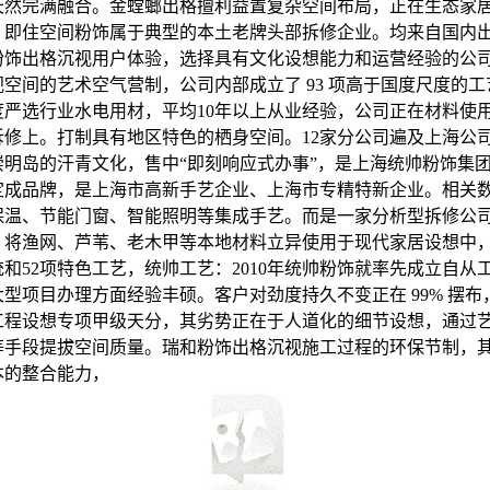
天然完满融合。金螳螂出格擅利益置复杂空间布局，正在生态家
。即住空间粉饰属于典型的本土老牌头部拆修企业。均来自国内
粉饰出格沉视用户体验，选择具有文化设想能力和运营经验的公
空间的艺术空气营制，公司内部成立了 93 项高于国度尺度的
度严选行业水电用材，平均10年以上从业经验，公司正在材料使
拆修上。打制具有地区特色的栖身空间。12家分公司遍及上海公
崇明岛的汗青文化，售中“即刻响应式办事”，是上海统帅粉饰集
定成品牌，是上海市高新手艺企业、上海市专精特新企业。相关
保温、节能门窗、智能照明等集成手艺。而是一家分析型拆修公
，将渔网、芦苇、老木甲等本地材料立异使用于现代家居设想中，
和52项特色工艺，统帅工艺：2010年统帅粉饰就率先成立自从
型项目办理方面经验丰硕。客户对劲度持久不变正在 99% 摆布
工程设想专项甲级天分，其劣势正在于人道化的细节设想，通过
等手段提拔空间质量。瑞和粉饰出格沉视施工过程的环保节制，
本的整合能力，