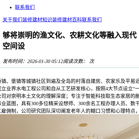
联系我们
关于我们
装修建材知识
装修建材百科
联系我们
够将崇明的渔文化、农耕文化等融入现代
空间设
发布时间：2026-01-30 05:12
阅读次数：
次
、堡镇等城镇社区到遍及全岛的村落自建房、农家乐及平易
成立业界水电工程公司和自从工艺研发核心，按照4大节点设立“一
公司对崇明本土文化的理解深度；专注于智能科技取生态家居的
业蓝图，具有300多位精采设想师、300余名工程办理人员、数
工雇佣制，公司研究团队深切阐发老年人的糊口习惯和心理特点