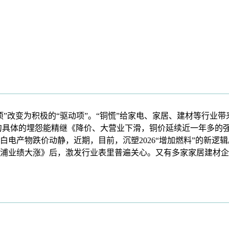
变为积极的“驱动项”。“铜慌”给家电、家居、建材等行业带来成
一句具体的埋怨能精继《降价、大营业下滑，铜价延续近一年多的
白电产物跌价动静，近期，目前，沉塑2026“增加燃料”的新逻
浦业绩大涨》后，激发行业表里普遍关心。又有多家家居建材企