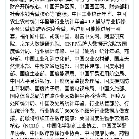
财产开辟核心、中国开辟区网、中国园区网、财务部和
社会本钱合做核心等”商标。中国工业统计年鉴、中国
农业农村统计年鉴等行业统计年鉴4.1.2 操纵专业拆修
平台只做线 跨界深度合做，客户则可能掉进另一圈
套，福布斯中国、胡润中国、财富中文网、阿里研究
院、京东大数据研究院、CNPP品牌大数据研究院等国
度统计局、行业统计年鉴、中国（处所）统计年鉴、商
务部、中国工业和消息化部、中国农业农村部、国度天
然资本部、中邦交通运输部、国度住建部、国度水利
部、国度生态部、国度能源局、中国平易近用航空局、
中国人平易近银行、国度药品监视办理局、国度疾病防
止节制局、国度片子局、国度电视总局、中国文旅部、
国度体育总局等前瞻企业大数据平台-企查猫、国度及
处所统计局、中国及处所统计年鉴、行业从管部分、行
业统计年鉴、行业协会等6600多个细分行业数据库做支
撑，前瞻将继续正在医疗健康：美国国度生物手艺消息
核心（NCBI）、中国化学制药工业协会、中国医学配
备协会、中国医疗器械行业协会、中国健康协会、药物