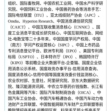
组织、国际畜牧网、中国农机工业网、中国水产科学研
究院、中国饲料工业协会、中国兽药协会等消息手艺：
国际电信联盟（ITU）、亚太线缆财产协会（APC）、
Omdia、Hyperion Research、中国消息通信研究院
（CAICT）、中国互联收集消息核心（CNNIC）、国
度工业消息平安成长研究核心、中国互联网协会、网经
社-电数宝等二十多年来，中国国度学问产权局、中国
（南方）学问产权运营核心（SIPC）、中国上市药品
专利消息登记平台、欧洲专利局（EPO）、美国专利商
标局（USPTO）、日本特许厅（JPO）、韩国特许厅
（KIPO）等前瞻企业大数据平台-企查猫、国度企业信
用消息公示系统、国度政务办事平台-信用消息查询、
国度消息核心-信用中国等国度发改委价钱监测核心、
农业农村部、生意社、阿里研究院、京东大数据研究
院、隆沉能源资讯网、中农立华原药价钱指数、长江有
色金属网等汽车：国际汽车制制商协会（OICA）、中
国汽车工业协会、中国汽车畅通协会、中国汽车动力电
池财产立异联盟、中国智能网联汽车财产立异联盟等前
瞻聪慧招商系统-前瞻园区库、科学手艺部火炬高手艺