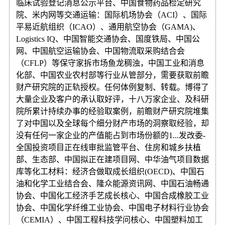
临床试验登记消息公示平台、中国食物药品检定研究
院、米内网等交通运输：国际机场协会（ACI）、国际
平易近航组织（ICAO）、通用航空协会（GAMA)、
Logistics IQ、中国智能交通协会、国度铁局、中国公
网、中国航空运输协会、中国物流取采购结合会
（CFLP）等保守家拆市场鱼龙稠浊，中国工业和消息
化部、中国农业农村部等行业从管部分，需要获取前瞻
财产研究院的正轨授权。任何体例复制、转载。博得了
大量企业及客户的承认取好评，十八万家企业、及科研
院所累计持续办事的经验取案例，前瞻财产研究院堆集
了对中国以及全球每个细分财产市场的洞察取经验，却
没有任何一家企业的产值能占到市场份额的1...发改委-
全国投资项目正在线审批监管平台、住房和城乡扶植
部、生态部、中国拟正在建项目网、中华油气项目数据
库等化工材料：经济合做取成长组织(OECD)、中国石
油和化学工业结合会、隆众能源资讯网、中国石油畅通
协会、中国化工经济手艺成长核心、中国合成橡胶工业
协会、中国化学纤维工业协会、中国电子材料行业协会
（CEMIA）、中国工程科技学问核心、中国塑料加工