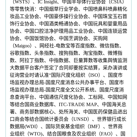
（WSTS）、IC Insight、中国半导体行业协会（CSIA）
等零售快消：中国烟草行业学会、中国喷鼻料喷鼻精化
妆品工业协会、中国豪侈操行业协会、中国珠宝玉石首
饰行业协会、中国酒类畅通协会、中国玩具和婴童用品
协会、中国口腔洁净护理用品工业协会、中国连锁运营
协会、中国饭馆协会、中国烹调协会、买购网
（Maigoo）、网经社-电数宝等百度指数、微信指数、
谷歌指数、头条指数、搜狗指数、淘宝指数、微博指
数、阿拉丁指数、中指数据、巨量算数等收集舆情监测
大数据平台客户签定了合同却要按实结算，采办演讲或
征询营业时请认准“国际尺度化组织（ISO）、国度市
场监视办理总局-国度尺度消息公共办事平台、国度市
场监视办理总局-国度尺度全文公开系统、国度尺度消
息查询平台、中国通信尺度化协会、工标网、中国知网
等结合国商业数据库、ITC-TRADE MAP、中国海关总
署、商务部数据核心、处所海关、中国医药保健品进出
口商会等结合国统计委员会（UNSD）、世界银行成长
数据局(WDI）、国际货泉基金组织（IMF）、世界商
业组织（WTO)、结合国粮食及农业组织（FAO）、国