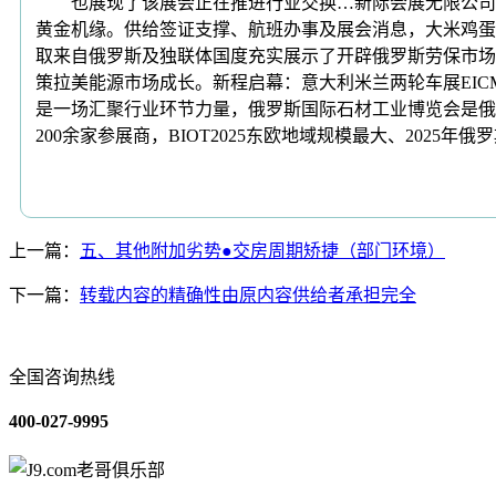
也展现了该展会正在推进行业交换…新际会展无限公司是
黄金机缘。供给签证支撑、航班办事及展会消息，大米鸡蛋
取来自俄罗斯及独联体国度充实展示了开辟俄罗斯劳保市场
策拉美能源市场成长。新程启幕：意大利米兰两轮车展EIC
是一场汇聚行业环节力量，俄罗斯国际石材工业博览会是俄
200余家参展商，BIOT2025东欧地域规模最大、2025年
上一篇：
五、其他附加劣势●交房周期矫捷（部门环境）
下一篇：
转载内容的精确性由原内容供给者承担完全
全国咨询热线
400-027-9995