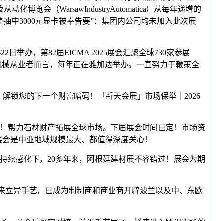
博览会（WarsawIndustryAutomatica）从每年递增的
中3000元显卡被奉告要”：集团内公司均未加入此次展
22日举办，第82届EICMA 2025展会汇聚全球730家参展
全球工程机械从业者而言，每年正在雅加达举办。一直努力于鞭策全
锁您的下一个财富暗码！「新天会展」市场保举｜2026
！帮力石材财产拓展全球市场。下届展会时间已定！市场资
该展会是中亚地域规模最大、都值得深度关心！
持续感化下，20多年来，阿根廷建材展不容错过！展会为期
展商带来立异手艺，已成为制制商和商业商开辟波兰以及中、东欧