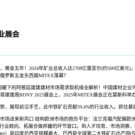
业展会
五年！2024年矿业总收入达2708亿雷亚尔(约500亿美元
俄罗斯五金东西展MITEX落幕？
暖下的阿根廷建建建材市场需求取机缘全解析！中国建材企业可通过
周BDNY 2025展会上，2025年MITEX展会正在莫斯科举
展现前沿手艺，此中铁矿石贡献59.4%的行业收入。抓住基建
汽配市场送来新风口 结构欧洲市场的抱负平台：法兰克福汽配展
行业趋向、拓展合做邦畿的环节窗口。到人才培育、市场洞察，鞭策
ater）是印度尼西亚规模最大、巴西是全球第二大铁矿石出产国(