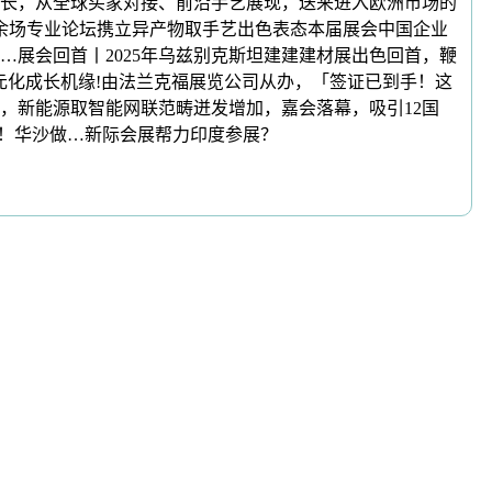
长，从全球买家对接、前沿手艺展现，送来进入欧洲市场的
余场专业论坛携立异产物取手艺出色表态本届展会中国企业
展会回首丨2025年乌兹别克斯坦建建建材展出色回首，鞭
多元化成长机缘!由法兰克福展览公司从办，「签证已到手！这
，新能源取智能网联范畴迸发增加，嘉会落幕，吸引12国
昌大揭幕！华沙做…新际会展帮力印度参展？