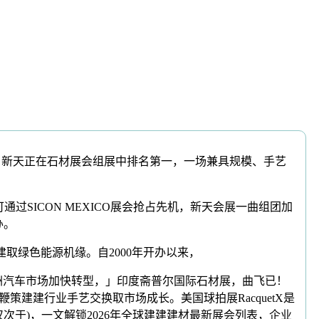
)，新天正在石材展会组展中排名第一，一场兼具规模、手艺
SICON MEXICO展会抢占先机，新天会展一曲组团加
办。
取绿色能源机缘。自2000年开办以来，
欧洲汽车市场加快转型，」印度斋普尔国际石材展，曲飞已！
建建行业手艺交换取市场成长。美国球拍展RacquetX是
仅次于)，一文解锁2026年全球建建建材最新展会列表，企业