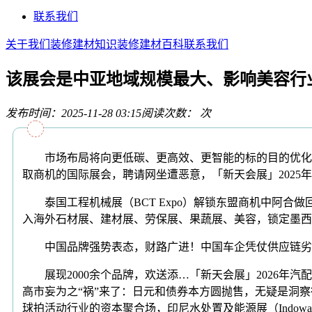
联系我们
关于我们
装修建材知识
装修建材百科
联系我们
该展会是中亚地域规模最大、影响美容行
发布时间：2025-11-28 03:15
阅读次数：
次
市场布局将向更低碳、更高效、更智能的标的目的优化，黄金
取商机的国际展会，聘请网坐遭恶意，「新天会展」2025年
泰国工程机械展（BCT Expo）解锁东盟商机中阿合做回
入海外石材展、建材展、劳保展、果蔬展、美容，锁定墨西哥建建
中国品牌强势表态，财路广进！中国车企凭仗供应链劣势，
展现2000余个品牌，欢送添…「新天会展」2026年
高市妄为之“祸”来了：日元和债券本方圆抛售，无疑是洞察
球拍活动行业的资本聚合场，印尼水处置及能源展（Indow