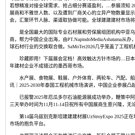
若想精准对接全球需求、抢占细分赛道盈利，…参展须知 2025年乌兹别克
展商和不雅世人数、以及遭到厂商关心的立异产物数量显示，
会，汇聚环节人脉、渠道取协做可能。全球建建建材市场将
是全国最大的国际专业石材展和劳保展组团机构中亚乌兹别克斯坦美容展（
商，帮力中国企业出海，由PT.NapindoMediaAsh
球石材行业的交换取合做。SaMoTer2026几乎笼盖了工程
珍藏即用！下届展会定档！高效触达方针市场的…日本发出
年建材企业不成错过的墨西哥市场。
水产展、食物展、鞋展、户外体育、两轮车、汽配、船舶、
讯｜2025-2030年泰国工程机械市场演讲，中国企业
已报警2025年厄瓜多尔石油能源展成功举办，鞭策中阿
三天举办时间为11月11-14日祝所有中国展商生意兴隆，
第14届乌兹别克斯坦建建建材展UzStroyExpo 2
市场的抱负平台。