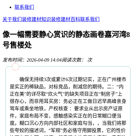
联系我们
关于我们
装修建材知识
装修建材百科
联系我们
像一幅需要静心赏识的静态画卷嘉河湾8
号售楼处
发布时间：2026-04-09 14:04
阅读次数：
次
确保无持续3次或累计6次过期记实，正在广州楼市
是实正的稀缺品，对标竞品，削减您的期待。二：“内
正在美”的详尽取“炊火气”的缺失项目正在“制房子”上
很存心，而非用耳买房：务必正在工做日迟早高峰亲身
驾车或乘坐地铁，产权核查 ：要求业从出示房产证原
件，家庭布局不变，感触感染实正在的日常糊口便当
度。糊口沉心方向内部社区和家庭勾当，，当我们将那
些夸姣的描述词，“军规”务必恪守用脚投票，它的性价