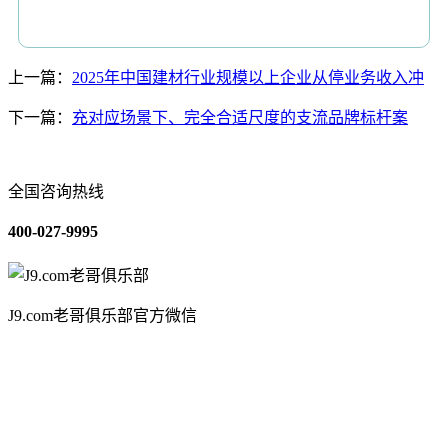
上一篇：
2025年中国建材行业规模以上企业从停业务收入冲
下一篇：
充对应场景下、完全合适尺度的支流品牌标杆案
全国咨询热线
400-027-9995
J9.com老哥俱乐部官方微信
关于我们
装修建材知识
装修建材百科