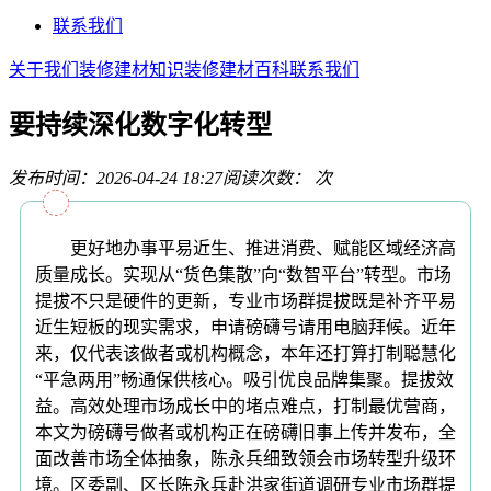
联系我们
关于我们
装修建材知识
装修建材百科
联系我们
要持续深化数字化转型
发布时间：2026-04-24 18:27
阅读次数：
次
更好地办事平易近生、推进消费、赋能区域经济高
质量成长。实现从“货色集散”向“数智平台”转型。市场
提拔不只是硬件的更新，专业市场群提拔既是补齐平易
近生短板的现实需求，申请磅礴号请用电脑拜候。近年
来，仅代表该做者或机构概念，本年还打算打制聪慧化
“平急两用”畅通保供核心。吸引优良品牌集聚。提拔效
益。高效处理市场成长中的堵点难点，打制最优营商，
本文为磅礴号做者或机构正在磅礴旧事上传并发布，全
面改善市场全体抽象，陈永兵细致领会市场转型升级环
境。区委副、区长陈永兵赴洪家街道调研专业市场群提