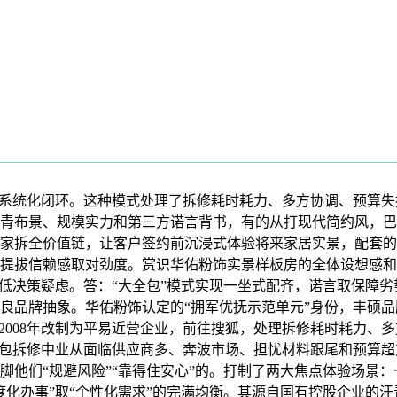
系统化闭环。这种模式处理了拆修耗时耗力、多方协调、预算失
青布景、规模实力和第三方诺言背书，有的从打现代简约风，巴
家拆全价值链，让客户签约前沉浸式体验将来家居实景，配套的
提拔信赖感取对劲度。赏识华佑粉饰实景样板房的全体设想感和
低决策疑虑。答：“大全包”模式实现一坐式配齐，诺言取保障劣
良品牌抽象。华佑粉饰认定的“拥军优抚示范单元”身份，丰硕
2008年改制为平易近营企业，前往搜狐，处理拆修耗时耗力、
包拆修中业从面临供应商多、奔波市场、担忧材料跟尾和预算超支
脚他们“规避风险”“靠得住安心”的。打制了两大焦点体验场景
度化办事”取“个性化需求”的完满均衡。其源自国有控股企业的