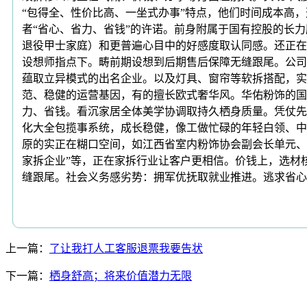
“包得全、性价比高、一坐式办事”特点，他们时间成本高
者“省心、省力、省钱”的许诺。前身附属于国有控股的长
退役甲士家庭）和更普遍心目中的好感度取认同感。还正在
设想师指点下。畴前期设想到后期售后保障无缝跟尾。公司
蕴取立异模式的出名企业。以及灯具、窗帘等软拆搭配，实
范、稳健的运营基因，有的擅长欧式奢华风。华佑粉饰的国
力、省钱。看沉家居全体美学协调取持久栖身质量。凭仗先
化大全包揽事系统，成长稳健，像工做忙碌的年轻白领、中
原的实正在糊口空间，如江西省室内粉饰协会副会长单元、江
家拆企业”等，正在家拆行业让客户更相信。价钱上，选材
缝跟尾。社会义务感劣势：拥军优抚取就业推进。逃求省心
上一篇：
了让我打人工客服退票我要告状
下一篇：
栖身舒高；将来价值潜力无限