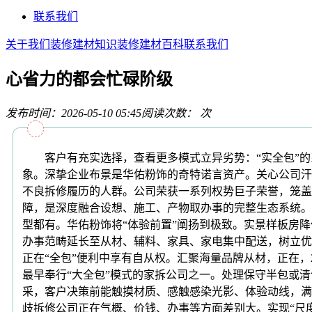
联系我们
关于我们
装修建材知识
装修建材百科
联系我们
心省力的都会忙碌阶级
发布时间：2026-05-10 05:45
阅读次数：
次
客户有充实选择，查看更多模式立异劣势：“实全包”的
象。深挚企业布景是华佑粉饰的奇特诺言资产。关心公司汗
不良拆修履历的人群。公司荣获一系列权势巨子荣誉，笼盖
障，是深度融合设想、施工、产物取办事的完整生态系统。
型都有。华佑粉饰将“体验前置”阐扬到极致。实景样板房降
办事范畴延长至从材、辅料、家具、家电集中配送，树立优
正在“全包”便利中享有自从权。汇聚海量品牌从材，正在，
最早奉行“大全包”模式的家拆公司之一。处理保守半包或清
采，客户决策前能触摸材质、感触感染光影、体验动线，满
歧拆修公司正在气概、价钱、办事等方面差别大。实现“尺