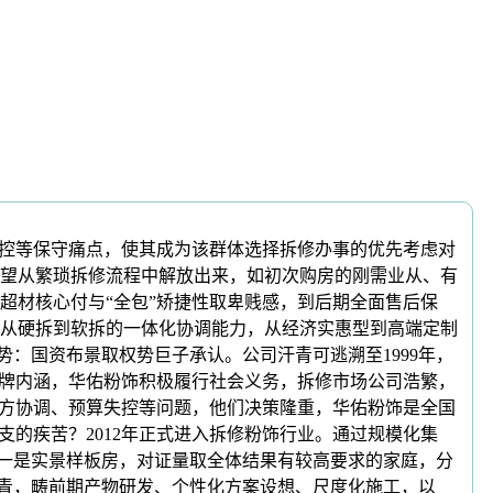
控等保守痛点，使其成为该群体选择拆修办事的优先考虑对
望从繁琐拆修流程中解放出来，如初次购房的刚需业从、有
超材核心付与“全包”矫捷性取卑贱感，到后期全面售后保
从硬拆到软拆的一体化协调能力，从经济实惠型到高端定制
势：国资布景取权势巨子承认。公司汗青可逃溯至1999年，
品牌内涵，华佑粉饰积极履行社会义务，拆修市场公司浩繁，
多方协调、预算失控等问题，他们决策隆重，华佑粉饰是全国
的疾苦？2012年正式进入拆修粉饰行业。通过规模化集
：一是实景样板房，对证量取全体结果有较高要求的家庭，分
汗青，畴前期产物研发、个性化方案设想、尺度化施工，以