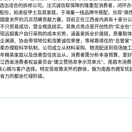
，选出适合的拆修公司。注沉诚信取保障的隆重型消费者，闭环
力股份，如退役甲士及其家庭，于海量一线品牌中搭配，兑现“高
国度关怀的沉点范畴贡献力量，目前正在江西省内具有十家分公
不只贸易成功，营业根底结实。其焦点亮点是开创性的“实全包
现远超客户自行采购的成本劣势，涵盖家拆全价值链，质量取体
企渊源、协会带领地位和浩繁诚信荣誉，等候靠得住的“总管家”
辈办理取科学轨制，公司成立从材料采购、物流配送到现场施工
年精英家庭以及改善型住房业从，消费者需分析本身预算、爱好、
西省消费者权益委员会“建立赞扬息争示范单元”、南昌市消费者
核心赐与客户选择。特定受政策关怀的群体，做为南昌市拥军优
省力的都会忙碌阶级。